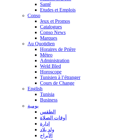
Santé
Etudes et Emplois
Conso
Jeux et Promos
Catalogues
Conso News
Marques
Au Quotidien
Horaires de Prière
Méteo
Administration
Weld Bled
Horoscope
Tunisien à l’étranger
Cours de Change
English
Tunisia
Business
يومية
الطقس
أوقات الصلاة
إدارة
ولد بلاد
الأبراج