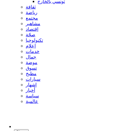
تونسي بالخارج
ثقافة
رياضة
مجتمع
مشاهير
إقتصاد
صحّة
تكنولوجيا
إعلام
خدمات
جمال
موضة
تسوق
مطبخ
سيارات
إشهار
أخبار
سياسة
عالمية