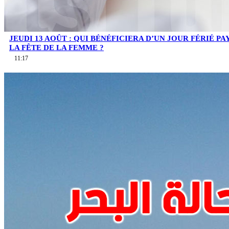
JEUDI 13 AOÛT : QUI BÉNÉFICIERA D’UN JOUR FÉRIÉ PA
LA FÊTE DE LA FEMME ?
11:17