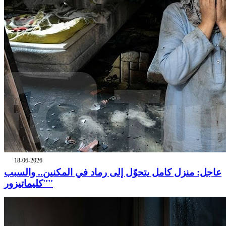
18-06-2026
عاجل: منزل كامل يتحوّل إلى رماد في المكنين.. والسبب
''كليماتيزور''