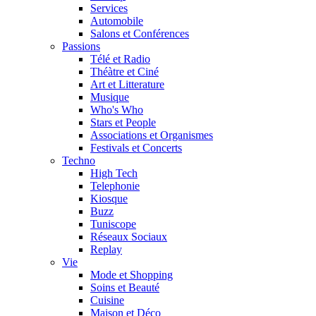
Services
Automobile
Salons et Conférences
Passions
Télé et Radio
Théàtre et Ciné
Art et Litterature
Musique
Who's Who
Stars et People
Associations et Organismes
Festivals et Concerts
Techno
High Tech
Telephonie
Kiosque
Buzz
Tuniscope
Réseaux Sociaux
Replay
Vie
Mode et Shopping
Soins et Beauté
Cuisine
Maison et Déco