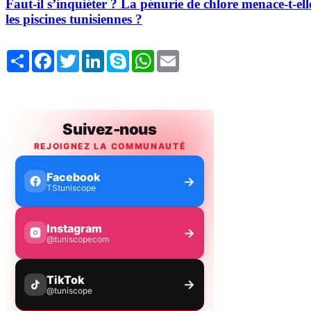
Faut-il s’inquiéter ? La pénurie de chlore menace-t-ell
les piscines tunisiennes ?
Share
Facebook
Twitter
LinkedIn
Skype
WhatsApp
Email