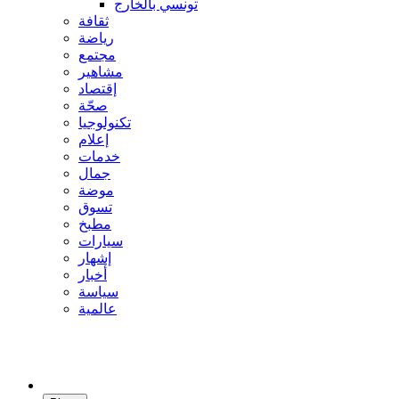
تونسي بالخارج
ثقافة
رياضة
مجتمع
مشاهير
إقتصاد
صحّة
تكنولوجيا
إعلام
خدمات
جمال
موضة
تسوق
مطبخ
سيارات
إشهار
أخبار
سياسة
عالمية