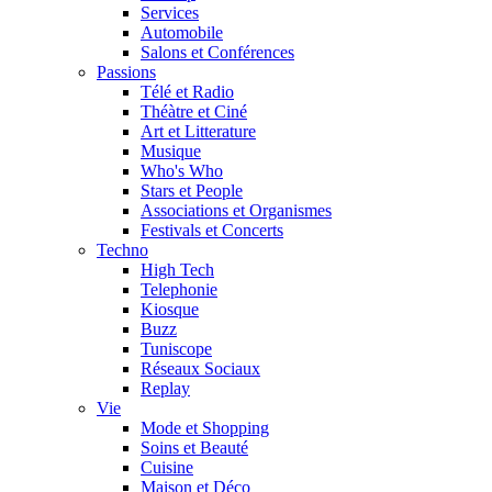
Services
Automobile
Salons et Conférences
Passions
Télé et Radio
Théàtre et Ciné
Art et Litterature
Musique
Who's Who
Stars et People
Associations et Organismes
Festivals et Concerts
Techno
High Tech
Telephonie
Kiosque
Buzz
Tuniscope
Réseaux Sociaux
Replay
Vie
Mode et Shopping
Soins et Beauté
Cuisine
Maison et Déco