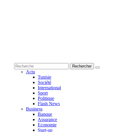
Actu
Tunisie
Société
International
Sport
Politique
Flash News
Business
Banque
Assurance
Economie
Start-up