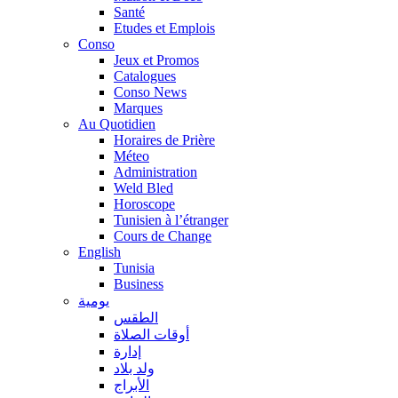
Santé
Etudes et Emplois
Conso
Jeux et Promos
Catalogues
Conso News
Marques
Au Quotidien
Horaires de Prière
Méteo
Administration
Weld Bled
Horoscope
Tunisien à l’étranger
Cours de Change
English
Tunisia
Business
يومية
الطقس
أوقات الصلاة
إدارة
ولد بلاد
الأبراج