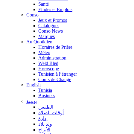
Santé
Etudes et Emplois
Conso
Jeux et Promos
Catalogues
Conso News
Marques
Au Quotidien
Horaires de Prière
Méteo
Administration
Weld Bled
Horoscope
Tunisien à l’étranger
Cours de Change
English
Tunisia
Business
يومية
الطقس
أوقات الصلاة
إدارة
ولد بلاد
الأبراج