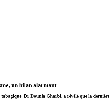
isme, un bilan alarmant
ge tabagique, Dr
Dounia Gharbi
, a révélé que la dernièr