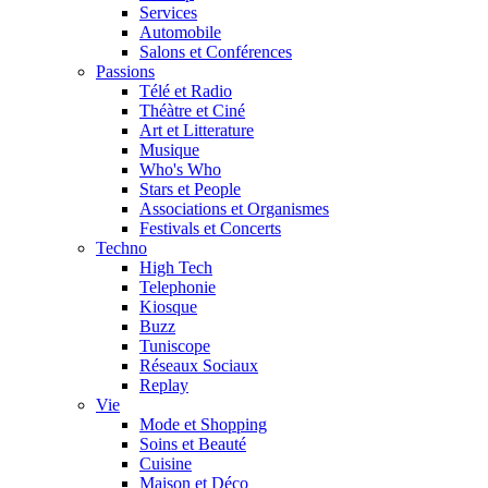
Services
Automobile
Salons et Conférences
Passions
Télé et Radio
Théàtre et Ciné
Art et Litterature
Musique
Who's Who
Stars et People
Associations et Organismes
Festivals et Concerts
Techno
High Tech
Telephonie
Kiosque
Buzz
Tuniscope
Réseaux Sociaux
Replay
Vie
Mode et Shopping
Soins et Beauté
Cuisine
Maison et Déco