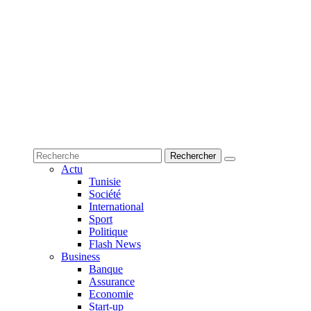
Actu
Tunisie
Société
International
Sport
Politique
Flash News
Business
Banque
Assurance
Economie
Start-up