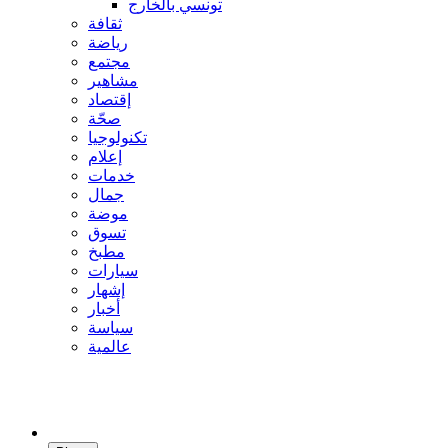
تونسي بالخارج
ثقافة
رياضة
مجتمع
مشاهير
إقتصاد
صحّة
تكنولوجيا
إعلام
خدمات
جمال
موضة
تسوق
مطبخ
سيارات
إشهار
أخبار
سياسة
عالمية