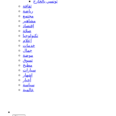
تونسي بالخارج
ثقافة
رياضة
مجتمع
مشاهير
إقتصاد
صحّة
تكنولوجيا
إعلام
خدمات
جمال
موضة
تسوق
مطبخ
سيارات
إشهار
أخبار
سياسة
عالمية