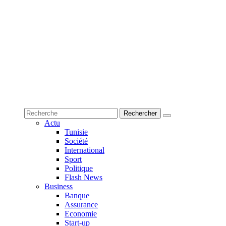
Actu
Tunisie
Société
International
Sport
Politique
Flash News
Business
Banque
Assurance
Economie
Start-up