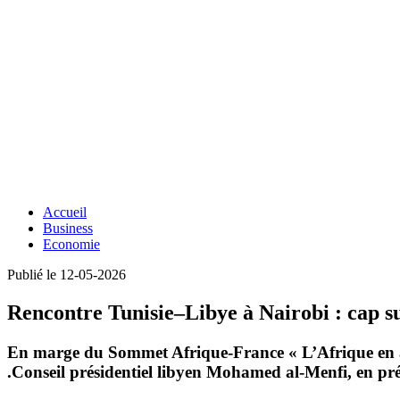
Accueil
Business
Economie
Publié le 12-05-2026
Rencontre Tunisie–Libye à Nairobi : cap sur
En marge du Sommet Afrique-France « L’Afrique en a
.
Conseil présidentiel libyen
Mohamed al-Menfi
, en p