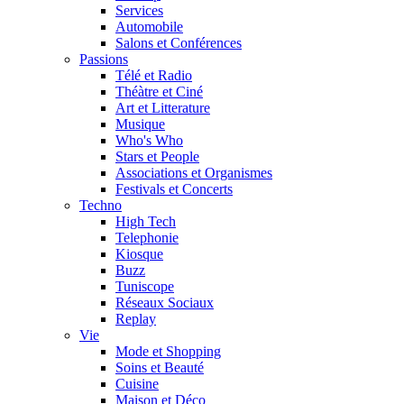
Services
Automobile
Salons et Conférences
Passions
Télé et Radio
Théàtre et Ciné
Art et Litterature
Musique
Who's Who
Stars et People
Associations et Organismes
Festivals et Concerts
Techno
High Tech
Telephonie
Kiosque
Buzz
Tuniscope
Réseaux Sociaux
Replay
Vie
Mode et Shopping
Soins et Beauté
Cuisine
Maison et Déco