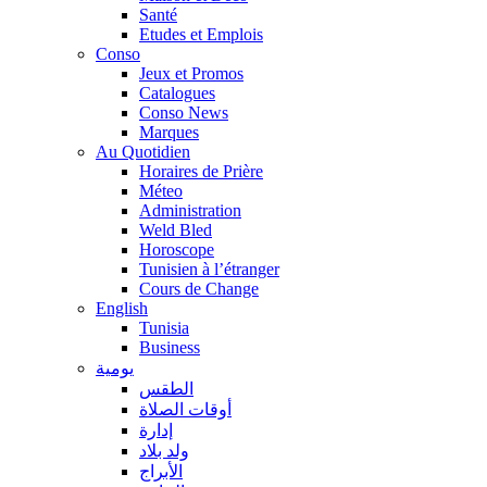
Santé
Etudes et Emplois
Conso
Jeux et Promos
Catalogues
Conso News
Marques
Au Quotidien
Horaires de Prière
Méteo
Administration
Weld Bled
Horoscope
Tunisien à l’étranger
Cours de Change
English
Tunisia
Business
يومية
الطقس
أوقات الصلاة
إدارة
ولد بلاد
الأبراج