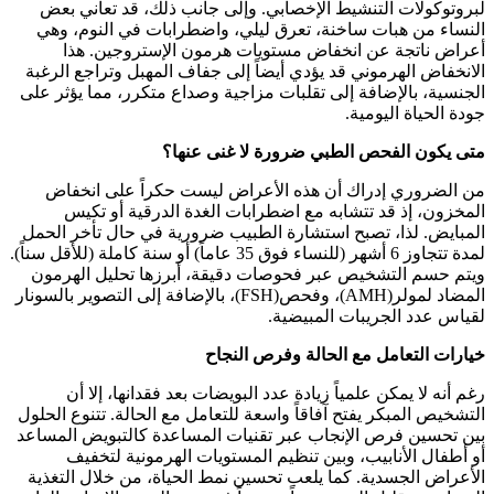
لبروتوكولات التنشيط الإخصابي. وإلى جانب ذلك، قد تعاني بعض
النساء من هبات ساخنة، تعرق ليلي، واضطرابات في النوم، وهي
أعراض ناتجة عن انخفاض مستويات هرمون الإستروجين. هذا
الانخفاض الهرموني قد يؤدي أيضاً إلى جفاف المهبل وتراجع الرغبة
الجنسية، بالإضافة إلى تقلبات مزاجية وصداع متكرر، مما يؤثر على
جودة الحياة اليومية
.
متى يكون الفحص الطبي ضرورة لا غنى عنها؟
من الضروري إدراك أن هذه الأعراض ليست حكراً على انخفاض
المخزون، إذ قد تتشابه مع اضطرابات الغدة الدرقية أو تكيس
المبايض. لذا، تصبح استشارة الطبيب ضرورية في حال تأخر الحمل
لمدة تتجاوز 6 أشهر (للنساء فوق 35 عاماً) أو سنة كاملة (للأقل سناً).
ويتم حسم التشخيص عبر فحوصات دقيقة، أبرزها تحليل الهرمون
المضاد لمولر
(AMH)
، وفحص
(FSH)
، بالإضافة إلى التصوير بالسونار
لقياس عدد الجريبات المبيضية
.
خيارات التعامل مع الحالة وفرص النجاح
رغم أنه لا يمكن علمياً زيادة عدد البويضات بعد فقدانها، إلا أن
التشخيص المبكر يفتح آفاقاً واسعة للتعامل مع الحالة. تتنوع الحلول
بين تحسين فرص الإنجاب عبر تقنيات المساعدة كالتبويض المساعد
أو أطفال الأنابيب، وبين تنظيم المستويات الهرمونية لتخفيف
الأعراض الجسدية. كما يلعب تحسين نمط الحياة، من خلال التغذية