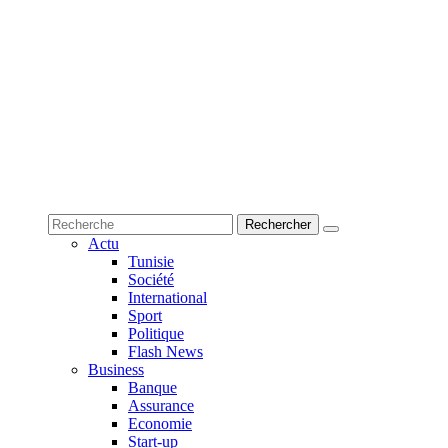
Actu
Tunisie
Société
International
Sport
Politique
Flash News
Business
Banque
Assurance
Economie
Start-up