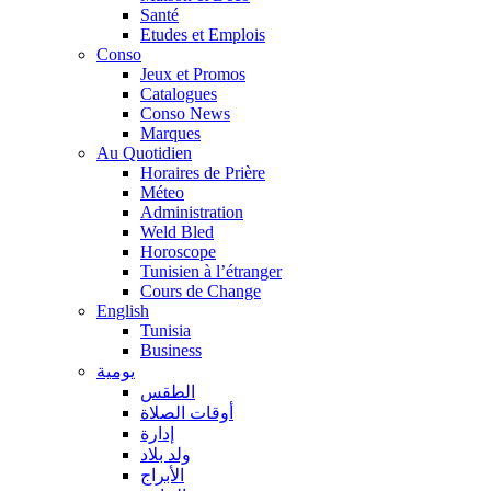
Santé
Etudes et Emplois
Conso
Jeux et Promos
Catalogues
Conso News
Marques
Au Quotidien
Horaires de Prière
Méteo
Administration
Weld Bled
Horoscope
Tunisien à l’étranger
Cours de Change
English
Tunisia
Business
يومية
الطقس
أوقات الصلاة
إدارة
ولد بلاد
الأبراج