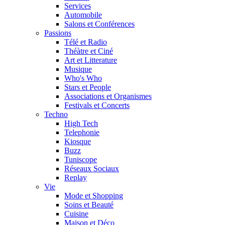
Services
Automobile
Salons et Conférences
Passions
Télé et Radio
Théàtre et Ciné
Art et Litterature
Musique
Who's Who
Stars et People
Associations et Organismes
Festivals et Concerts
Techno
High Tech
Telephonie
Kiosque
Buzz
Tuniscope
Réseaux Sociaux
Replay
Vie
Mode et Shopping
Soins et Beauté
Cuisine
Maison et Déco