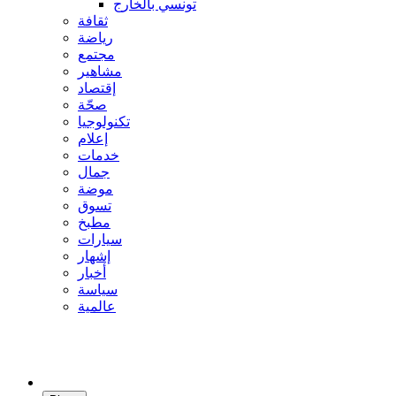
تونسي بالخارج
ثقافة
رياضة
مجتمع
مشاهير
إقتصاد
صحّة
تكنولوجيا
إعلام
خدمات
جمال
موضة
تسوق
مطبخ
سيارات
إشهار
أخبار
سياسة
عالمية