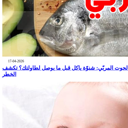
17-04-2026
لحوت المربّي: شنوّة ياكل قبل ما يوصل لطاولتك؟ تكشف
الخطر