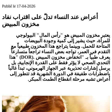
Publié le 17-04-2026
أعراض عند النساء تدلّ على اقتراب نفاد
مخزون المبيض
يعتبر
مخزون المبيض
هو "رأس المال" البيولوجي
للمرأة، حيث يشير إلى كمية وجودة البويضات
المتاحة
للحمل
. وبينما يتراجع هذا المخزون طبيعياً مع
التقدم في العمر، تواجه بعض النساء تراجعاً متسارعاً
يعرف طبياً بـ "انخفاض مخزون المبيض
" (DOR).
هذا
التحدي الصحي لا يؤثر فقط على القدرة الإنجابية، بل
يرسل إشارات تحذيرية عبر الجهاز الهرموني، تبدأ غالباً
باضطرابات طفيفة في الدورة الشهرية قد تتطور إلى
أعراض تشبه مرحلة انقطاع الطمث المبكر
.