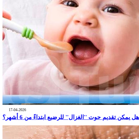
17-04-2026
هل يمكن تقديم حوت ''الغزال'' للرضيع ابتداءً من 6 أشهر؟