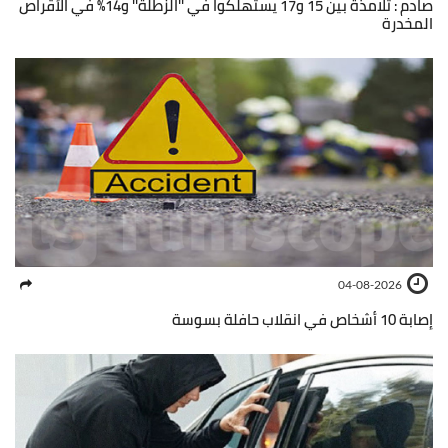
صادم : تلامذة بين 15 و17 يستهلكوا في ''الزطلة'' و14% في الأقراص
المخدرة
04-08-2026
إصابة 10 أشخاص في انقلاب حافلة بسوسة