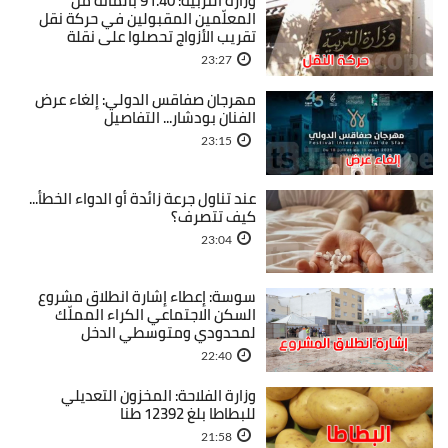
وزارة التربية: 91.40 بالمائة من
المعلّمين المقبولين في حركة نقل
تقريب الأزواج تحصلوا على نقلة
23:27
مهرجان صفاقس الدولي: إلغاء عرض
الفنان بودشار... التفاصيل
23:15
عند تناول جرعة زائدة أو الدواء الخطأ...
كيف تتصرف؟
23:04
سوسة: إعطاء إشارة انطلاق مشروع
السكن الاجتماعي الكراء المملّك
لمحدودي ومتوسطي الدخل
22:40
وزارة الفلاحة: المخزون التعديلي
للبطاطا بلغ 12392 طنا
21:58