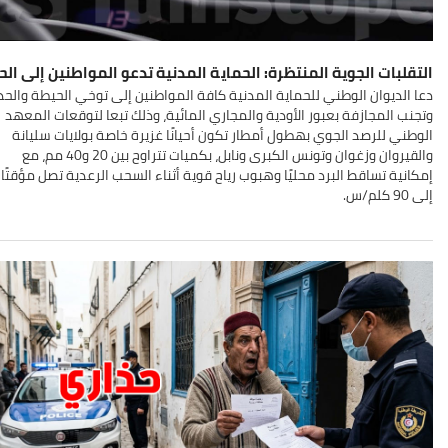
التقلبات الجوية المنتظرة: الحماية المدنية تدعو المواطنين إلى الح
دعا الديوان الوطني للحماية المدنية كافة المواطنين إلى توخي الحيطة والحذ
وتجنب المجازفة بعبور الأودية والمجاري المائية، وذلك تبعا لتوقعات المعهد
الوطني للرصد الجوي بهطول أمطار تكون أحيانًا غزيرة خاصة بولايات سليانة
والقيروان وزغوان وتونس الكبرى ونابل، بكميات تتراوح بين 20 و40 مم، مع
إمكانية تساقط البرد محليًا وهبوب رياح قوية أثناء السحب الرعدية تصل مؤقتًا
إلى 90 كلم/س
.