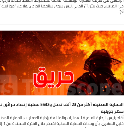
الرئيسي في سرقة السيارة الوظيفية التابعة للمتصرفة العامة لبلدية باردو 
حيّ المربين، حيث تبيّن أنّ الجاني ليس سوى سائقها الخاص، نقلا عن "موزاييك 
أم".
الحماية المدنية: أكثر من 23 ألف تدخل و5532 عملية إخماد حر
شهر جويلية
أفاد رئيس الإدارة الفرعية للعمليات والمتابعة بإدارة العمليات بالحماية المدني
خليل المشري، بأن وحدات الحماية الم