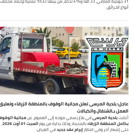
31 جويلية الماضي، 23 ألفا و416 تدخلا، من بينها 5532 عملية لإخماد مختلف
أنواع الحرائق
.
عاجل: بلدية المرسى تعلن مجانية الوقوف بالمنطقة الزرقاء وتعليق
العمل بـالشنقال والكبالات
أعلنت
بلدية المرسى
في بلاغ رسمي موجه إلى العموم، عن
مجانية الوقوف
بكامل المنطقة الزرقاء
بالمدينة، وذلك بداية من يوم
السبت 01 أوت 2026
،
حتى إشعار آخر وفي انتظار
إبرام عقد جديد
في الغرض.