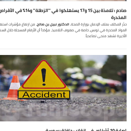
صادم : تلامذة بين 15 و17 يستهلكوا في ''الزطلة'' و14% في الأق
المخدرة
حذّر المكلف بملف الإدمان بوزارة الصحة،
الدكتور نبيل بن صالح
، من ارتفاع مؤشرات استه
المواد المخدرة في تونس، خاصة في صفوف التلاميذ، مؤكداً أن الأرقام المسجلة خلال السن
الأخيرة تشهد منحى تصاعدياً.
إصابة 10 أشخاص في انقلاب حافلة بسوسة