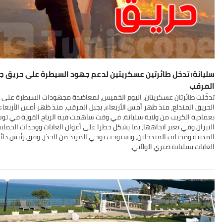
سليانة: تدخل طائرتين عسكريتين لدعم جهود السيطرة على حريق ج
المرقب
تدخّلت طائرتان عسكريتان، اليوم الخميس، لمعاضدة مجهودات السيطرة على
الحريق المندلع، منذ ظهر أمس الأربعاء، بجبل المرقب، منذ ظهر أمس الأربعاء،
بعمادية الكريب من ولاية سليانة، في وقت ساهمت فيه الرياح القوية في تو
النيران وفي تغير اتجاهها، بما يشكل خطرا على أعوان الغابات ووحدات الحماية
المدنية ومختلف المتدخلين، ويستوجب توخي المزيد من الحذر، وفق رئيس دائ
الغابات بسليانة صبري الولاّني
.