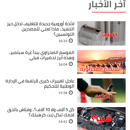
آخر الأخبار
لائحة أوروبية جديدة للتغليف تدخل حيز
التنفيذ.. ماذا تعني للمصدرين
التونسيين؟
16:33
الموسم الصحراوي يبدأ غرة سبتمبر..
وهذه أبرز تحضيرات قبلي
16:04
عاجل: تغييرات كبرى مُرتقبة في الإدارة
الوطنية للتحكيم
15:58
كل 5 آلاف ولا 10 آلاف؟.. وقتاش بالحق
لازمك تبدّل زيت كرهبتك؟
14:41