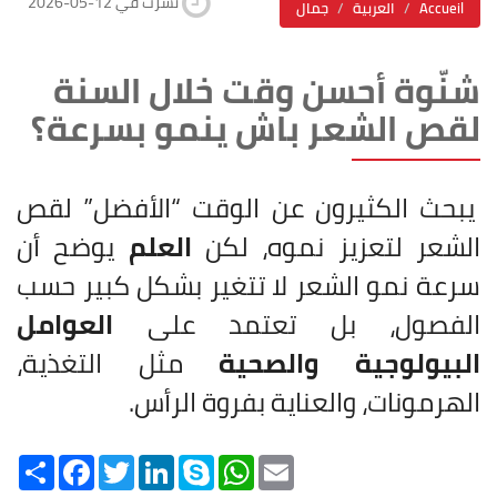
2026-05-12 نشرت في
Accueil
العربية
جمال
شنّوة أحسن وقت خلال السنة
لقص الشعر باش ينمو بسرعة؟
يبحث الكثيرون عن الوقت “الأفضل” لقص
الشعر لتعزيز نموه، لكن
العلم
يوضح أن
سرعة نمو الشعر لا تتغير بشكل كبير حسب
الفصول، بل تعتمد على
العوامل
البيولوجية والصحية
مثل التغذية،
الهرمونات، والعناية بفروة الرأس.
Share
Facebook
Twitter
LinkedIn
Skype
WhatsApp
Email