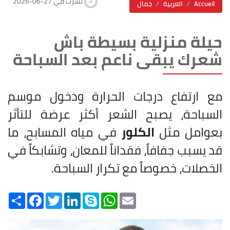
2026-06-27 نشرت في
Accueil
العربية
جمال
حيلة منزلية بسيطة باش
شعرك يبقى ناعم بعد السباحة
مع ارتفاع درجات الحرارة ودخول موسم
السباحة، يصبح الشعر أكثر عرضة للتأثر
بعوامل مثل
الكلور
في مياه المسابح، ما
قد يسبب جفافاً، فقداناً للمعان، وتشابكاً في
الخصلات، خصوصاً مع تكرار السباحة.
Share
Facebook
Twitter
LinkedIn
Skype
WhatsApp
Email