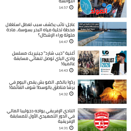
التوانسة
14:57
عاجل: نائب يكشف سبب تعطل استغلال
محطة تحلية مياه البحر بسوسة.. مادة
ملوثة وراء الإشكال؟
14:47
أغنية ''ذيب شارد'' جينيريك مسلسل
وادي الباي توصل لنهائي مسابقة
عالمية!
14:43
ردّوا بالكم.. الضو بش يقص اليوم في
برشا مناطق بالوسط! شوف القائمة!
14:32
النادي الإفريقي يواجه دجوليبا المالي
في الدور التمهيدي الأول للمسابقة
الإفريقية
14:31