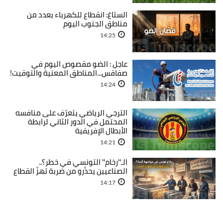
الستاغ: انقطاع للكهرباء بعدد من
مناطق الجنوب اليوم
14:25
عاجل : الضو مقصوص اليوم في
صفاقس...المناطق المعنية والتوقيت!
14:24
الترجي الرياضي يتعرّف على منافسه
المحتمل في الدور الثاني لرابطة
الأبطال الإفريقية
14:21
الـ''رخام'' التونسي في خطر؟..
الصناعيين يحذّرو من ضربة تهزّ القطاع
14:17