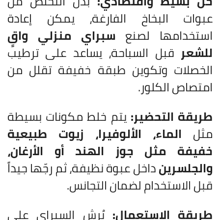
حل بسيط واقتصادي:
بدل التخلص من
عبوات البخاخ الفارغة، يمكن إعادة
استخدامها لصنع
سبراي منزلي واقٍ
للشعر
قبل السباحة، يساعد على ترطيب
الخصلات وتكوين طبقة خفيفة تقلل من
امتصاص الكلور.
طريقة التحضير:
يتم خلط مكونات بسيطة
مثل
الماء، الألوفيرا، زيوت طبيعية
خفيفة مثل جوز الهند أو الأرغان،
والجلسرين
داخل عبوة نظيفة، ثم رجّها جيداً
قبل الاستخدام لضمان التجانس.
طريقة الاستعمال:
يُرش السبراي على