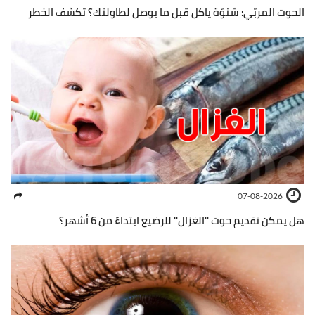
الحوت المربّي: شنوّة ياكل قبل ما يوصل لطاولتك؟ تكشف الخطر
07-08-2026
هل يمكن تقديم حوت ''الغزال'' للرضيع ابتداءً من 6 أشهر؟