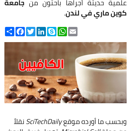
علمية حديثة أجراها باحثون من
جامعة
كوين ماري في لندن
.
Share
Facebook
Twitter
LinkedIn
Skype
WhatsApp
Email
وبحسب ما أورده موقع
SciTechDaily
نقلاً