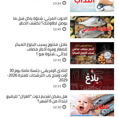
13:24
الحوت المربّي: شنوّة ياكل قبل ما
يوصل لطاولتك؟ تكشف الخطر
12:49
عاجل: منتوج يسبب البلوغ المبكر
للصغار وفيه أخطر مضاف
غذائي...شنّوة هو ؟
12:31
النادي الإفريقي: جلسة عامة يوم 30
أوت وفتح باب الترشحات للفترة 2026-
2029
12:11
هل يمكن تقديم حوت ''الغزال'' للرضيع
ابتداءً من 6 أشهر؟
12:10