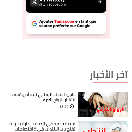
آخر الأخبار
عاجل: الاتحاد الوطني للمرأة يكشف
انتشار الزواج العرفي
13:29
فرصة خدمة في الصحة.. إدارة منوبة
تفتح باب الانتداب في 5 اختصاصات