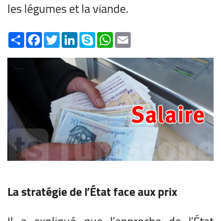
les légumes et la viande.
Share
Facebook
Twitter
LinkedIn
Skype
WhatsApp
Email
La stratégie de l’État face aux prix