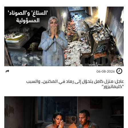
06-08-2026
عاجل: منزل كامل يتحوّل إلى رماد في المكنين.. والسبب
''كليماتيزور''