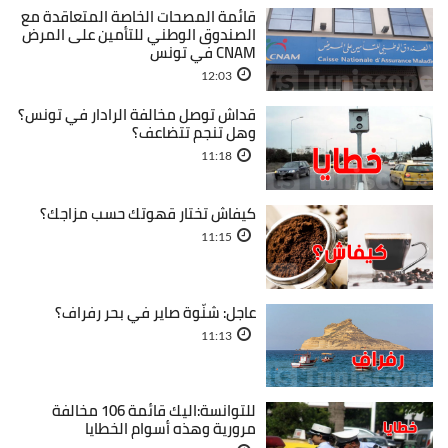
قائمة المصحات الخاصة المتعاقدة مع
الصندوق الوطني للتأمين على المرض
CNAM في تونس
12:03
قداش توصل مخالفة الرادار في تونس؟
وهل تنجم تتضاعف؟
11:18
كيفاش تختار قهوتك حسب مزاجك؟
11:15
عاجل: شنّوة صاير في بحر رفراف؟
11:13
للتوانسة:اليك قائمة 106 مخالفة
مرورية وهذه أسوام الخطايا