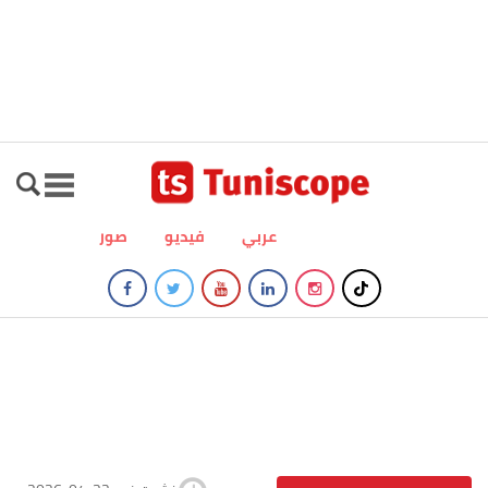
عربي
فيديو
صور