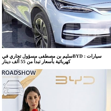
سليم بن مصطفى مسؤول تجاري فيBYD : سيارات
كهربائية بأسعار تبدأ من 55 ألف دينار