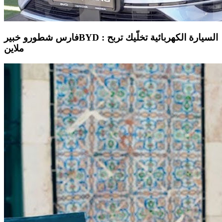
فارس شطورو خبيرBYD : السيارة الكهربائية تخلّيك تربح
ملاين