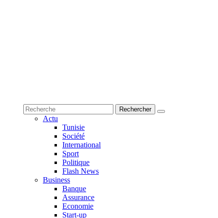
Actu
Tunisie
Société
International
Sport
Politique
Flash News
Business
Banque
Assurance
Economie
Start-up