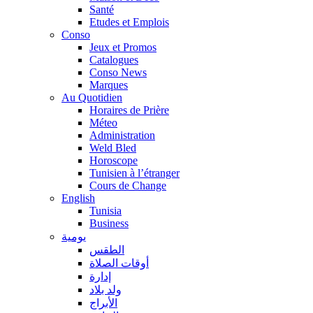
Santé
Etudes et Emplois
Conso
Jeux et Promos
Catalogues
Conso News
Marques
Au Quotidien
Horaires de Prière
Méteo
Administration
Weld Bled
Horoscope
Tunisien à l’étranger
Cours de Change
English
Tunisia
Business
يومية
الطقس
أوقات الصلاة
إدارة
ولد بلاد
الأبراج