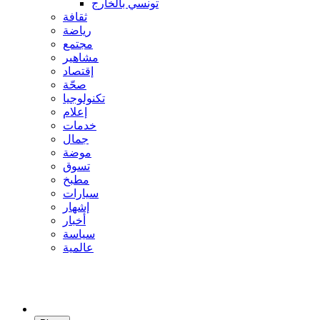
تونسي بالخارج
ثقافة
رياضة
مجتمع
مشاهير
إقتصاد
صحّة
تكنولوجيا
إعلام
خدمات
جمال
موضة
تسوق
مطبخ
سيارات
إشهار
أخبار
سياسة
عالمية