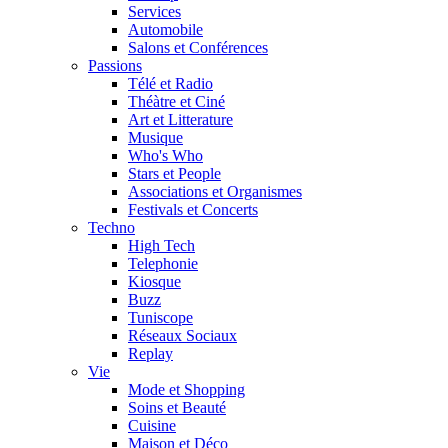
Services
Automobile
Salons et Conférences
Passions
Télé et Radio
Théàtre et Ciné
Art et Litterature
Musique
Who's Who
Stars et People
Associations et Organismes
Festivals et Concerts
Techno
High Tech
Telephonie
Kiosque
Buzz
Tuniscope
Réseaux Sociaux
Replay
Vie
Mode et Shopping
Soins et Beauté
Cuisine
Maison et Déco