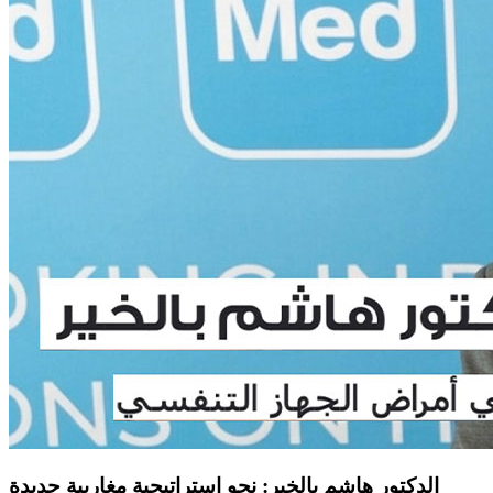
الدكتور هاشم بالخير: نحو إستراتيجية مغاربية جديدة