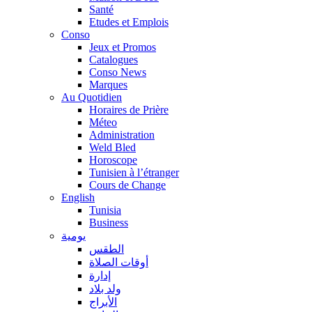
Santé
Etudes et Emplois
Conso
Jeux et Promos
Catalogues
Conso News
Marques
Au Quotidien
Horaires de Prière
Méteo
Administration
Weld Bled
Horoscope
Tunisien à l’étranger
Cours de Change
English
Tunisia
Business
يومية
الطقس
أوقات الصلاة
إدارة
ولد بلاد
الأبراج