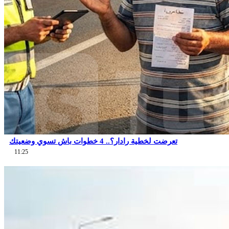
تعرضت لخطية رادار؟.. 4 خطوات باش تسوي وضعيتك
11:25