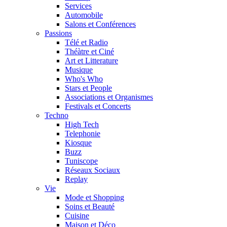
Services
Automobile
Salons et Conférences
Passions
Télé et Radio
Théàtre et Ciné
Art et Litterature
Musique
Who's Who
Stars et People
Associations et Organismes
Festivals et Concerts
Techno
High Tech
Telephonie
Kiosque
Buzz
Tuniscope
Réseaux Sociaux
Replay
Vie
Mode et Shopping
Soins et Beauté
Cuisine
Maison et Déco