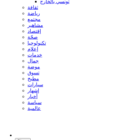
تونسي بالخارج
ثقافة
رياضة
مجتمع
مشاهير
إقتصاد
صحّة
تكنولوجيا
إعلام
خدمات
جمال
موضة
تسوق
مطبخ
سيارات
إشهار
أخبار
سياسة
عالمية