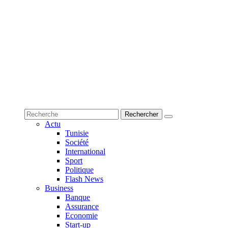
Actu
Tunisie
Société
International
Sport
Politique
Flash News
Business
Banque
Assurance
Economie
Start-up