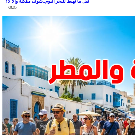
قبل ما تهبط للبحر اليوم..شوف ممُكنة والا لا؟
09:35