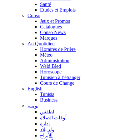
Santé
Etudes et Emplois
Conso
Jeux et Promos
Catalogues
Conso News
Marques
Au Quotidien
Horaires de Prière
Méteo
Administration
Weld Bled
Horoscope
Tunisien à l’étranger
Cours de Change
English
Tunisia
Business
يومية
الطقس
أوقات الصلاة
إدارة
ولد بلاد
الأبراج