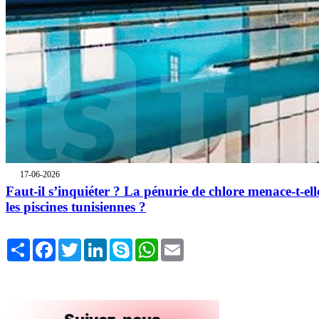
17-06-2026
Faut-il s’inquiéter ? La pénurie de chlore menace-t-ell
les piscines tunisiennes ?
Share
Facebook
Twitter
LinkedIn
Skype
WhatsApp
Email