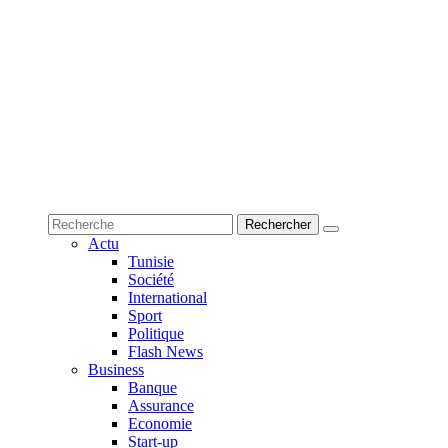
Actu
Tunisie
Société
International
Sport
Politique
Flash News
Business
Banque
Assurance
Economie
Start-up