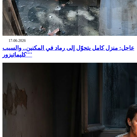
17-06-2026
عاجل: منزل كامل يتحوّل إلى رماد في المكنين.. والسبب
''كليماتيزور''