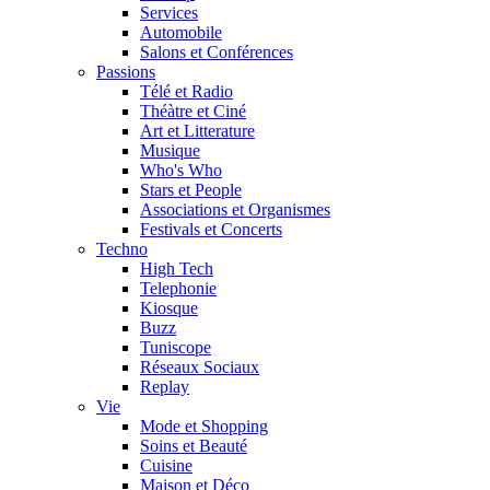
Services
Automobile
Salons et Conférences
Passions
Télé et Radio
Théàtre et Ciné
Art et Litterature
Musique
Who's Who
Stars et People
Associations et Organismes
Festivals et Concerts
Techno
High Tech
Telephonie
Kiosque
Buzz
Tuniscope
Réseaux Sociaux
Replay
Vie
Mode et Shopping
Soins et Beauté
Cuisine
Maison et Déco