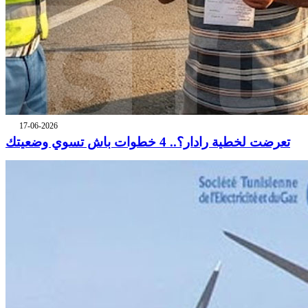
17-06-2026
تعرضت لخطية رادار؟.. 4 خطوات باش تسوي وضعيتك