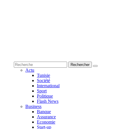
Actu
Tunisie
Société
International
Sport
Politique
Flash News
Business
Banque
Assurance
Economie
Start-up