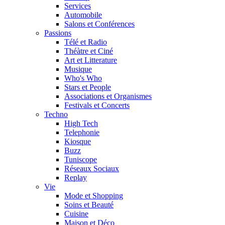
Services
Automobile
Salons et Conférences
Passions
Télé et Radio
Théàtre et Ciné
Art et Litterature
Musique
Who's Who
Stars et People
Associations et Organismes
Festivals et Concerts
Techno
High Tech
Telephonie
Kiosque
Buzz
Tuniscope
Réseaux Sociaux
Replay
Vie
Mode et Shopping
Soins et Beauté
Cuisine
Maison et Déco