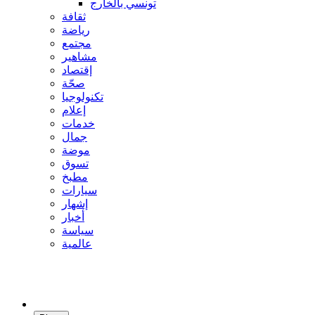
تونسي بالخارج
ثقافة
رياضة
مجتمع
مشاهير
إقتصاد
صحّة
تكنولوجيا
إعلام
خدمات
جمال
موضة
تسوق
مطبخ
سيارات
إشهار
أخبار
سياسة
عالمية