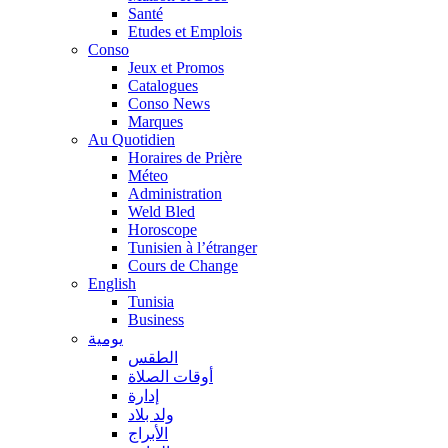
Santé
Etudes et Emplois
Conso
Jeux et Promos
Catalogues
Conso News
Marques
Au Quotidien
Horaires de Prière
Méteo
Administration
Weld Bled
Horoscope
Tunisien à l’étranger
Cours de Change
English
Tunisia
Business
يومية
الطقس
أوقات الصلاة
إدارة
ولد بلاد
الأبراج