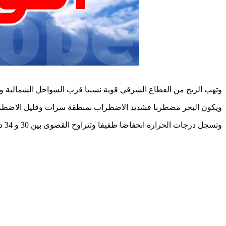
وتهب الريح من القطاع الشرقي قوية نسبيا قرب السواحل الشمالية وب
ويكون البحر مضطربا فشديد الاضطراب بمنطقة سرات وقليل الاضطرا
وتسجل درجات الحرارة انخفاضا طفيفا وتتراوح القصوى بين 30 و 34 درجة قرب السواحل الشرقية والمرتفعات وبين 35 و 40 درجة ببقية الجهات