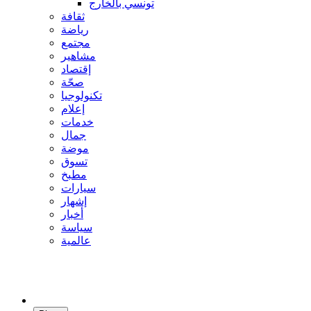
تونسي بالخارج
ثقافة
رياضة
مجتمع
مشاهير
إقتصاد
صحّة
تكنولوجيا
إعلام
خدمات
جمال
موضة
تسوق
مطبخ
سيارات
إشهار
أخبار
سياسة
عالمية