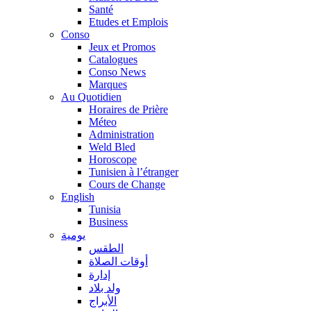
Santé
Etudes et Emplois
Conso
Jeux et Promos
Catalogues
Conso News
Marques
Au Quotidien
Horaires de Prière
Méteo
Administration
Weld Bled
Horoscope
Tunisien à l’étranger
Cours de Change
English
Tunisia
Business
يومية
الطقس
أوقات الصلاة
إدارة
ولد بلاد
الأبراج