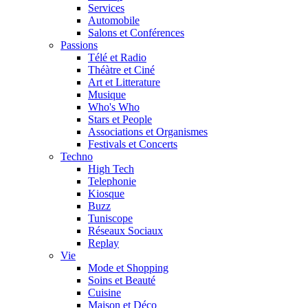
Services
Automobile
Salons et Conférences
Passions
Télé et Radio
Théàtre et Ciné
Art et Litterature
Musique
Who's Who
Stars et People
Associations et Organismes
Festivals et Concerts
Techno
High Tech
Telephonie
Kiosque
Buzz
Tuniscope
Réseaux Sociaux
Replay
Vie
Mode et Shopping
Soins et Beauté
Cuisine
Maison et Déco