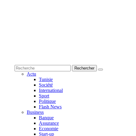
Actu
Tunisie
Société
International
Sport
Politique
Flash News
Business
Banque
Assurance
Economie
Start-up