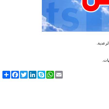
.
لرعدية
.
Share
Facebook
Twitter
LinkedIn
Skype
WhatsApp
Email