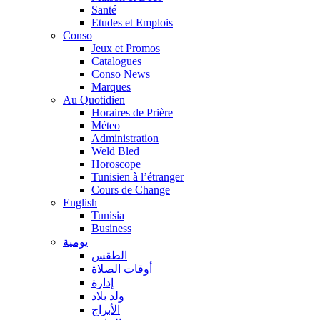
Santé
Etudes et Emplois
Conso
Jeux et Promos
Catalogues
Conso News
Marques
Au Quotidien
Horaires de Prière
Méteo
Administration
Weld Bled
Horoscope
Tunisien à l’étranger
Cours de Change
English
Tunisia
Business
يومية
الطقس
أوقات الصلاة
إدارة
ولد بلاد
الأبراج