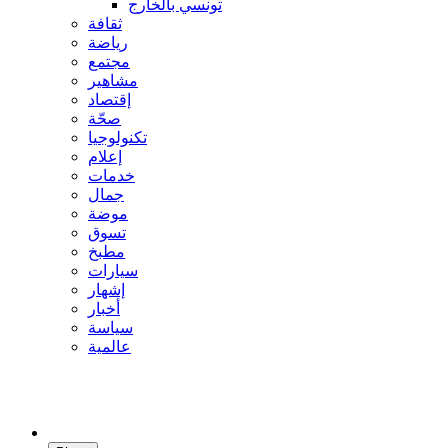
تونسي بالخارج
ثقافة
رياضة
مجتمع
مشاهير
إقتصاد
صحّة
تكنولوجيا
إعلام
خدمات
جمال
موضة
تسوق
مطبخ
سيارات
إشهار
أخبار
سياسة
عالمية