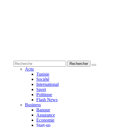
Actu
Tunisie
Société
International
Sport
Politique
Flash News
Business
Banque
Assurance
Economie
Start-up