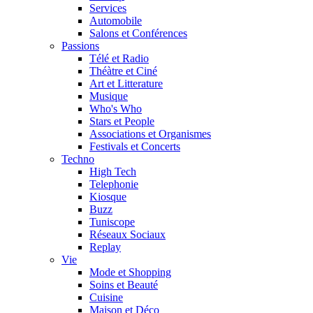
Services
Automobile
Salons et Conférences
Passions
Télé et Radio
Théàtre et Ciné
Art et Litterature
Musique
Who's Who
Stars et People
Associations et Organismes
Festivals et Concerts
Techno
High Tech
Telephonie
Kiosque
Buzz
Tuniscope
Réseaux Sociaux
Replay
Vie
Mode et Shopping
Soins et Beauté
Cuisine
Maison et Déco