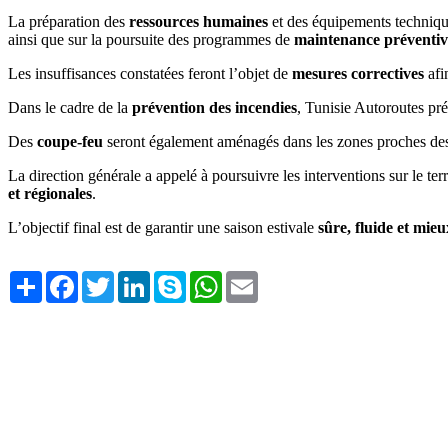
La préparation des
ressources humaines
et des équipements technique
ainsi que sur la poursuite des programmes de
maintenance préventiv
Les insuffisances constatées feront l’objet de
mesures correctives
afi
Dans le cadre de la
prévention des incendies
, Tunisie Autoroutes pré
Des
coupe-feu
seront également aménagés dans les zones proches des te
La direction générale a appelé à poursuivre les interventions sur le te
et régionales
.
L’objectif final est de garantir une saison estivale
sûre, fluide et mie
Share
Facebook
Twitter
LinkedIn
Skype
WhatsApp
Email