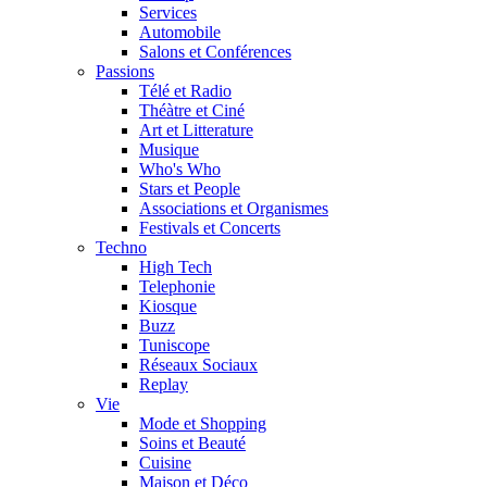
Services
Automobile
Salons et Conférences
Passions
Télé et Radio
Théàtre et Ciné
Art et Litterature
Musique
Who's Who
Stars et People
Associations et Organismes
Festivals et Concerts
Techno
High Tech
Telephonie
Kiosque
Buzz
Tuniscope
Réseaux Sociaux
Replay
Vie
Mode et Shopping
Soins et Beauté
Cuisine
Maison et Déco