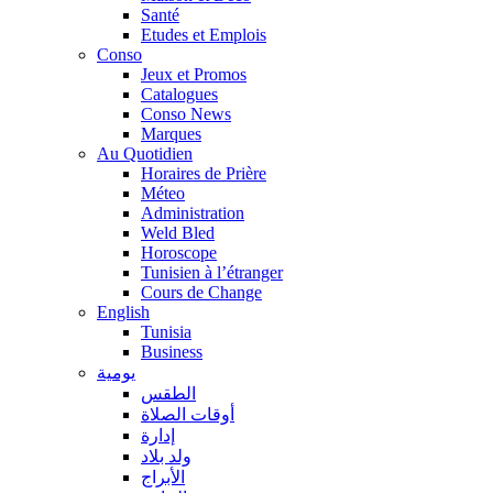
Santé
Etudes et Emplois
Conso
Jeux et Promos
Catalogues
Conso News
Marques
Au Quotidien
Horaires de Prière
Méteo
Administration
Weld Bled
Horoscope
Tunisien à l’étranger
Cours de Change
English
Tunisia
Business
يومية
الطقس
أوقات الصلاة
إدارة
ولد بلاد
الأبراج