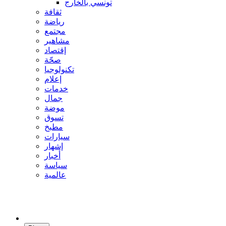
تونسي بالخارج
ثقافة
رياضة
مجتمع
مشاهير
إقتصاد
صحّة
تكنولوجيا
إعلام
خدمات
جمال
موضة
تسوق
مطبخ
سيارات
إشهار
أخبار
سياسة
عالمية