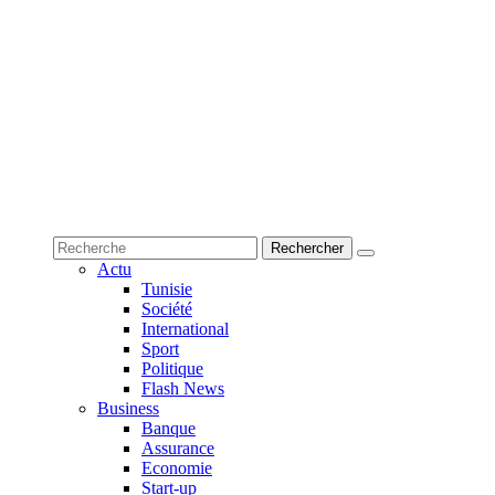
Actu
Tunisie
Société
International
Sport
Politique
Flash News
Business
Banque
Assurance
Economie
Start-up