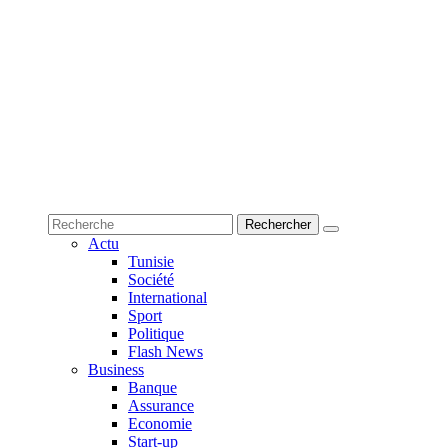
Actu
Tunisie
Société
International
Sport
Politique
Flash News
Business
Banque
Assurance
Economie
Start-up