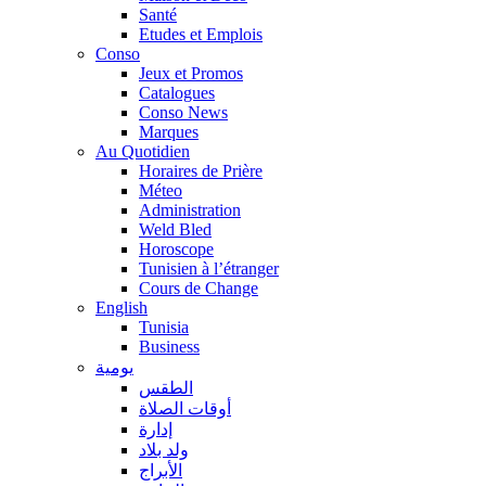
Santé
Etudes et Emplois
Conso
Jeux et Promos
Catalogues
Conso News
Marques
Au Quotidien
Horaires de Prière
Méteo
Administration
Weld Bled
Horoscope
Tunisien à l’étranger
Cours de Change
English
Tunisia
Business
يومية
الطقس
أوقات الصلاة
إدارة
ولد بلاد
الأبراج