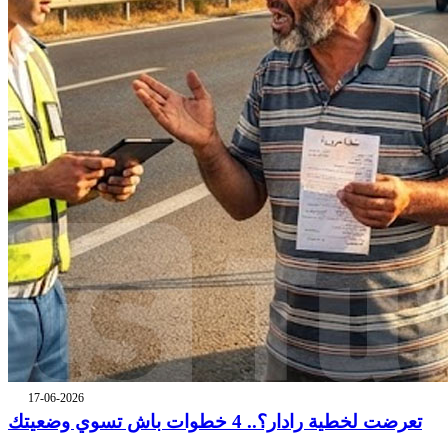
17-06-2026
تعرضت لخطية رادار؟.. 4 خطوات باش تسوي وضعيتك