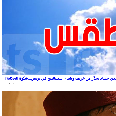
دي حشاد يحذّر من خريف وشتاء استثنائيين في تونس...شنّوة الحكاية؟
15:18