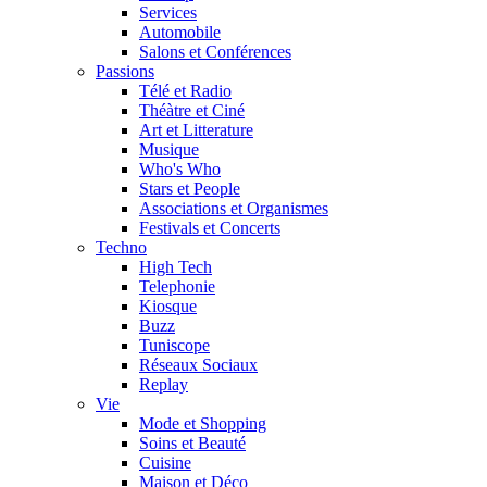
Services
Automobile
Salons et Conférences
Passions
Télé et Radio
Théàtre et Ciné
Art et Litterature
Musique
Who's Who
Stars et People
Associations et Organismes
Festivals et Concerts
Techno
High Tech
Telephonie
Kiosque
Buzz
Tuniscope
Réseaux Sociaux
Replay
Vie
Mode et Shopping
Soins et Beauté
Cuisine
Maison et Déco