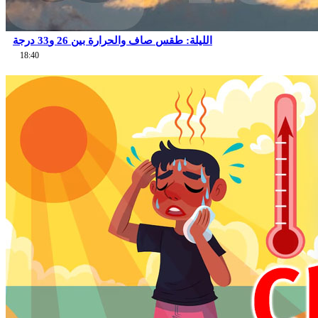
الليلة: طقس صاف والحرارة بين 26 و33 درجة
18:40