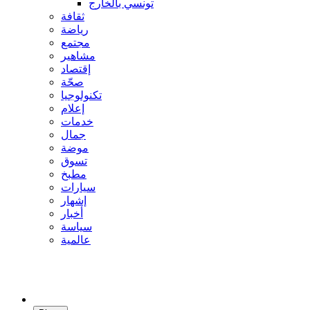
تونسي بالخارج
ثقافة
رياضة
مجتمع
مشاهير
إقتصاد
صحّة
تكنولوجيا
إعلام
خدمات
جمال
موضة
تسوق
مطبخ
سيارات
إشهار
أخبار
سياسة
عالمية