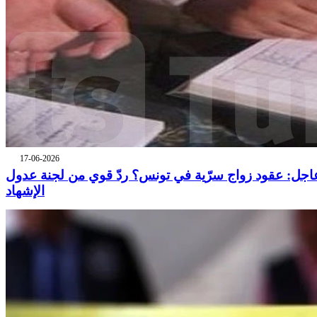
17-06-2026
اجل: عقود زواج سرّية في تونس؟ ردّ قوي من لجنة عدول
الإشهاد