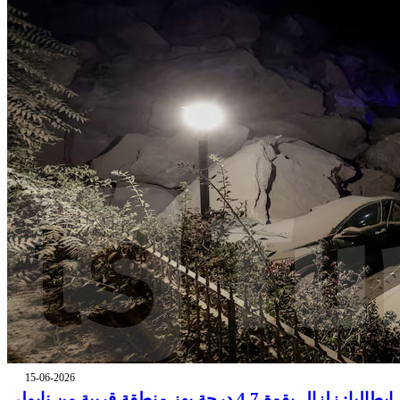
15-06-2026
إيطاليا: زلزال بقوة 4.7 درجة يهز منطقة قريبة من نابولي