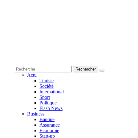
Actu
Tunisie
Société
International
Sport
Politique
Flash News
Business
Banque
Assurance
Economie
Start-up