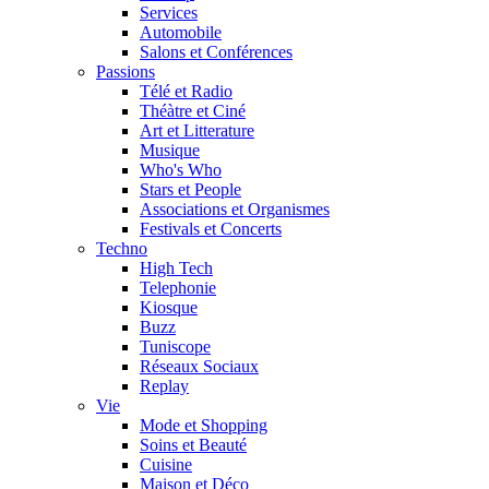
Services
Automobile
Salons et Conférences
Passions
Télé et Radio
Théàtre et Ciné
Art et Litterature
Musique
Who's Who
Stars et People
Associations et Organismes
Festivals et Concerts
Techno
High Tech
Telephonie
Kiosque
Buzz
Tuniscope
Réseaux Sociaux
Replay
Vie
Mode et Shopping
Soins et Beauté
Cuisine
Maison et Déco