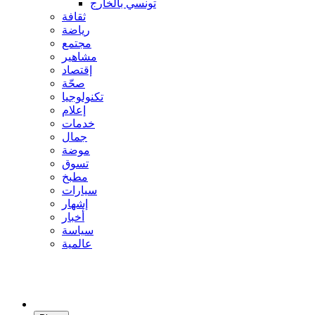
تونسي بالخارج
ثقافة
رياضة
مجتمع
مشاهير
إقتصاد
صحّة
تكنولوجيا
إعلام
خدمات
جمال
موضة
تسوق
مطبخ
سيارات
إشهار
أخبار
سياسة
عالمية