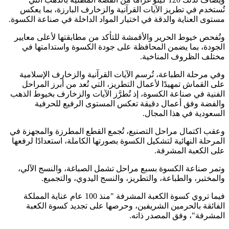
تُستخدم في تطريز الآيات القرآنية والزخارف البارزة، بما يعكس
مستوى العناية والدقة في اختيار المواد الداخلة في صناعة الكسوة.
وتُفحص خيوط الحرير والأقمشة للتأكد من مطابقتها لأعلى معايير
الجودة، بما يضمن المحافظة على جودة الكسوة واستدامتها في
مختلف الظروف المناخية.
وفي مرحلة الطباعة، تُرسم الآيات القرآنية والزخارف الإسلامية
على القماش تمهيدًا لأعمال التطريز، التي تُعد من أبرز المراحل
الفنية في صناعة الكسوة، إذ تُطرَّز الآيات والزخارف بخيوط الذهب
والفضة وفق أعمال دقيقة تعكس المستوى الرفيع للحرفية
السعودية في هذا المجال.
وعقب اكتمال مراحل التصنيع، تُجمع القطع المطرزة والمجهزة في
المرحلة النهائية لتشكيل الكسوة بصورتها الكاملة، استعدادًا لرفعها
على الكعبة المشرفة.
وتمر صناعة الكسوة بسبع مراحل تشمل الصباغة، والنسج الآلي،
والمختبر، والطباعة، والتطريز، والنسج اليدوي، والتجميع.
فيما تروي كسوة الكعبة المشرفة "منذ 100 عام عناية المملكة
الفائقة بالحرمين الشريفين، وحرصها على تجديد كسوة الكعبة
المشرفة"، وفق المصدر ذاته.