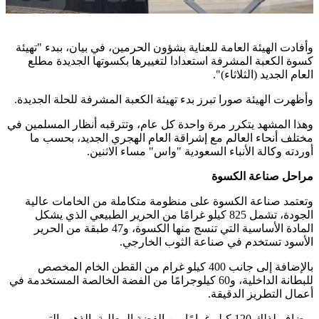
وأفادت الهيئة العامة للعناية بشؤون الحرمين، في بيان، ببدء "تهيئة
كسوة الكعبة المشرفة استعدادا لتغييرها بكسوتها الجديدة مطلع
العام الجديد (الثلاثاء)".
وأظهرت الهيئة صورا تبرز بدء تهيئة الكعبة المشرفة للحلة الجديدة.
وهذا المشهد يتكرر مرة واحدة كل عام، وتترقبه أنظار المسلمين في
مختلف أنحاء العالم مع إشراقة العام الهجري الجديد، بحسب ما
أوردته وكالة الأنباء السعودية "واس" مساء الاثنين.
مراحل صناعة الكسوة
وتعتمد صناعة الكسوة على منظومة متكاملة من الخامات عالية
الجودة، تشمل 825 كيلو غرامًا من الحرير الطبيعي الذي يشكل
المادة الأساسية التي تنسج منها الكسوة، و47 طبقة من الحرير
الأسود تستخدم في صناعة الثوب الخارجي.
بالإضافة إلى جانب 400 كيلو غرام من القطن الخام المخصص
للبطانة الداخلية، و60 كيلوجرامًا من الفضة الخالصة المستخدمة في
أعمال التطريز الدقيقة.
ويضاف لذلك 120 كيلو غرامًا من الفضة المطلية بالذهب التي