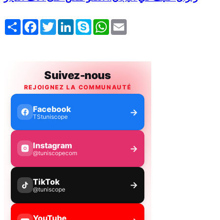
Share
Facebook
Twitter
LinkedIn
Skype
WhatsApp
Email