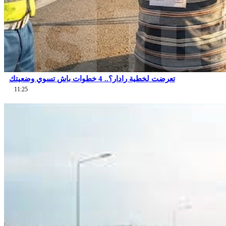
تعرضت لخطية رادار؟.. 4 خطوات باش تسوي وضعيتك
11:25