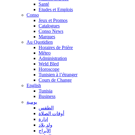
Santé
Etudes et Emplois
Conso
Jeux et Promos
Catalogues
Conso News
Marques
Au Quotidien
Horaires de Prière
Méteo
Administration
Weld Bled
Horoscope
Tunisien à l’étranger
Cours de Change
English
Tunisia
Business
يومية
الطقس
أوقات الصلاة
إدارة
ولد بلاد
الأبراج