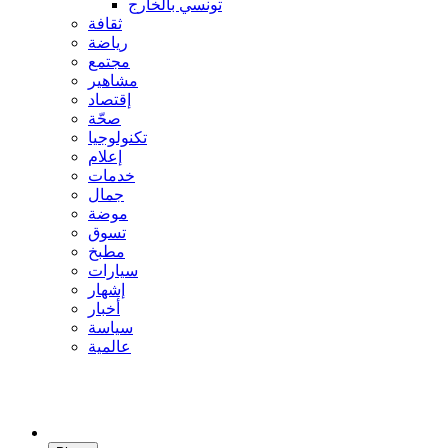
تونسي بالخارج
ثقافة
رياضة
مجتمع
مشاهير
إقتصاد
صحّة
تكنولوجيا
إعلام
خدمات
جمال
موضة
تسوق
مطبخ
سيارات
إشهار
أخبار
سياسة
عالمية