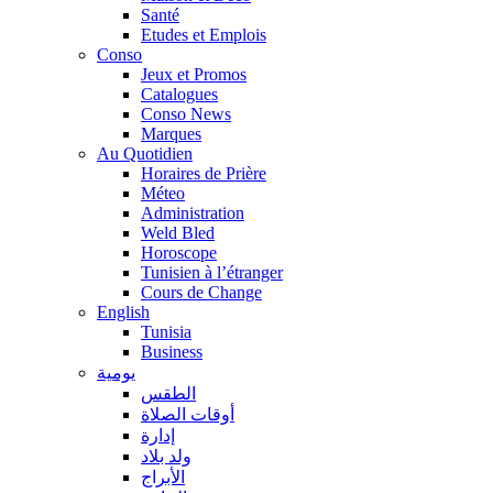
Santé
Etudes et Emplois
Conso
Jeux et Promos
Catalogues
Conso News
Marques
Au Quotidien
Horaires de Prière
Méteo
Administration
Weld Bled
Horoscope
Tunisien à l’étranger
Cours de Change
English
Tunisia
Business
يومية
الطقس
أوقات الصلاة
إدارة
ولد بلاد
الأبراج