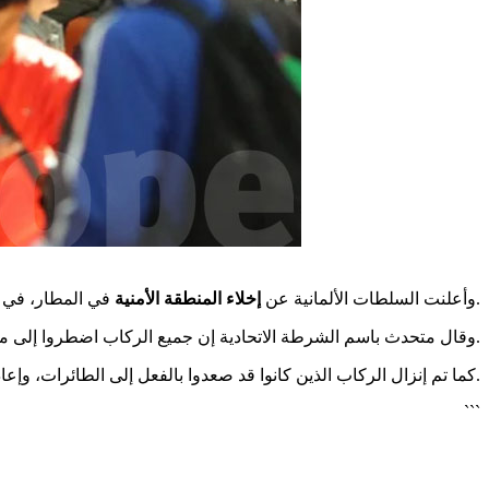
في المطار، في إطار “وضع أمني تتعامل معه الشرطة”، ما أدى إلى حالة من الاستنفار داخل المرفق الجوي.
وأعلنت السلطات الألمانية عن
إخلاء المنطقة الأمنية
وقال متحدث باسم الشرطة الاتحادية إن جميع الركاب اضطروا إلى مغادرة المنطقة الواقعة خلف نقاط التفتيش الأمنية، ضمن إجراءات احترازية عاجلة.
كما تم إنزال الركاب الذين كانوا قد صعدوا بالفعل إلى الطائرات، وإعادة إخراجهم كإجراء وقائي إلى حين استكمال عمليات التحقق الأمني.
```