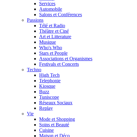
Services
Automobile
Salons et Conférences
Passions
Télé et Radio
Théàtre et Ciné
Art et Litterature
Musique
Who's Who
Stars et People
Associations et Organismes
Festivals et Concerts
Techno
High Tech
Telephonie
Kiosque
Buzz
Tuniscope
Réseaux Sociaux
Replay
Vie
Mode et Shopping
Soins et Beauté
Cuisine
Maison et Déco