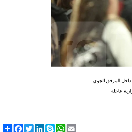
Share
Facebook
Twitter
LinkedIn
Skype
WhatsApp
Email