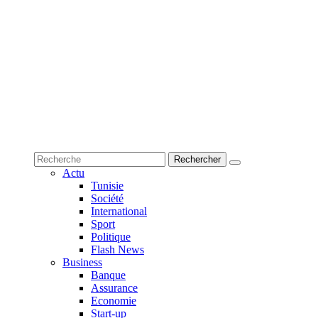
Actu
Tunisie
Société
International
Sport
Politique
Flash News
Business
Banque
Assurance
Economie
Start-up