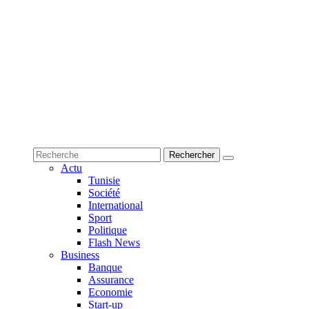
Actu
Tunisie
Société
International
Sport
Politique
Flash News
Business
Banque
Assurance
Economie
Start-up