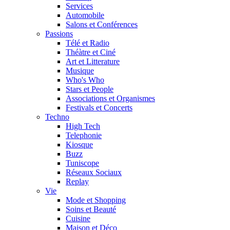
Services
Automobile
Salons et Conférences
Passions
Télé et Radio
Théàtre et Ciné
Art et Litterature
Musique
Who's Who
Stars et People
Associations et Organismes
Festivals et Concerts
Techno
High Tech
Telephonie
Kiosque
Buzz
Tuniscope
Réseaux Sociaux
Replay
Vie
Mode et Shopping
Soins et Beauté
Cuisine
Maison et Déco