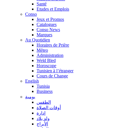
Santé
Etudes et Emplois
Conso
Jeux et Promos
Catalogues
Conso News
Marques
Au Quotidien
Horaires de Prière
Méteo
Administration
Weld Bled
Horoscope
Tunisien à l’étranger
Cours de Change
English
Tunisia
Business
يومية
الطقس
أوقات الصلاة
إدارة
ولد بلاد
الأبراج