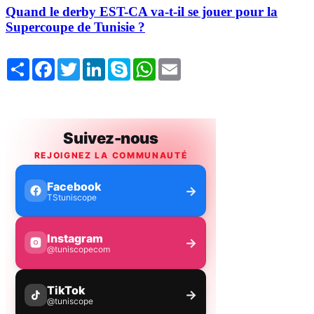
Quand le derby EST-CA va-t-il se jouer pour la
Supercoupe de Tunisie ?
Share
Facebook
Twitter
LinkedIn
Skype
WhatsApp
Email