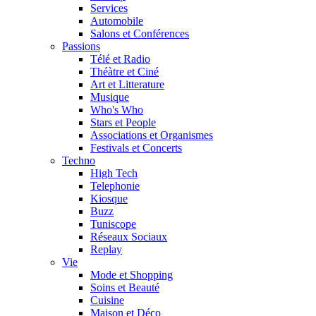
Services
Automobile
Salons et Conférences
Passions
Télé et Radio
Théàtre et Ciné
Art et Litterature
Musique
Who's Who
Stars et People
Associations et Organismes
Festivals et Concerts
Techno
High Tech
Telephonie
Kiosque
Buzz
Tuniscope
Réseaux Sociaux
Replay
Vie
Mode et Shopping
Soins et Beauté
Cuisine
Maison et Déco