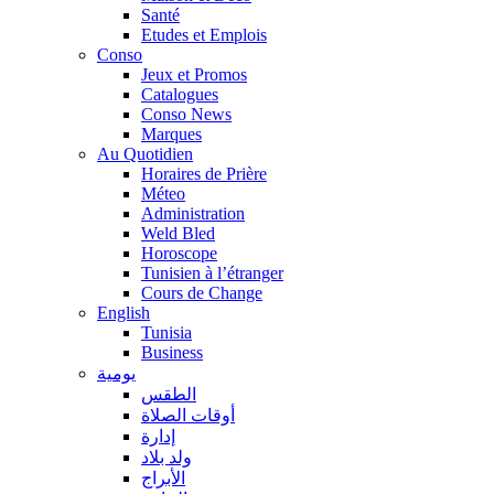
Santé
Etudes et Emplois
Conso
Jeux et Promos
Catalogues
Conso News
Marques
Au Quotidien
Horaires de Prière
Méteo
Administration
Weld Bled
Horoscope
Tunisien à l’étranger
Cours de Change
English
Tunisia
Business
يومية
الطقس
أوقات الصلاة
إدارة
ولد بلاد
الأبراج