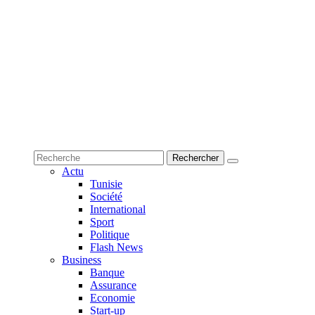
Actu
Tunisie
Société
International
Sport
Politique
Flash News
Business
Banque
Assurance
Economie
Start-up