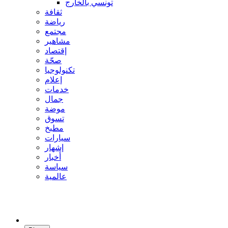
تونسي بالخارج
ثقافة
رياضة
مجتمع
مشاهير
إقتصاد
صحّة
تكنولوجيا
إعلام
خدمات
جمال
موضة
تسوق
مطبخ
سيارات
إشهار
أخبار
سياسة
عالمية