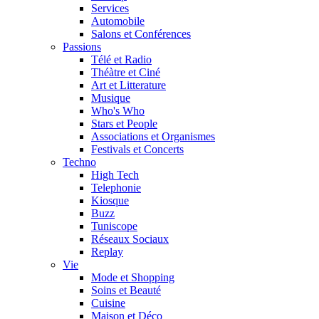
Services
Automobile
Salons et Conférences
Passions
Télé et Radio
Théàtre et Ciné
Art et Litterature
Musique
Who's Who
Stars et People
Associations et Organismes
Festivals et Concerts
Techno
High Tech
Telephonie
Kiosque
Buzz
Tuniscope
Réseaux Sociaux
Replay
Vie
Mode et Shopping
Soins et Beauté
Cuisine
Maison et Déco