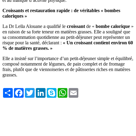
et au manque d’activité physique.
Croissants et restauration rapide : de véritables « bombes
caloriques »
La Dr Leïla Alouane a qualifié le
croissant
de «
bombe calorique
»
en raison de sa forte teneur en matières grasses. Elle a souligné que
sa consommation quotidienne au petit-déjeuner peut représenter un
risque pour la santé, déclarant :
« Un croissant contient environ 60
% de matières grasses. »
Elle a insisté sur l’importance d’un petit-déjeuner simple et équilibré,
composé notamment de légumes, de pain complet et de fromage
frais, plutôt que de viennoiseries et de pâtisseries riches en matières
grasses.
Share
Facebook
Twitter
LinkedIn
Skype
WhatsApp
Email