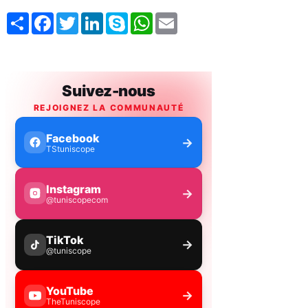
Share
Facebook
Twitter
LinkedIn
Skype
WhatsApp
Email