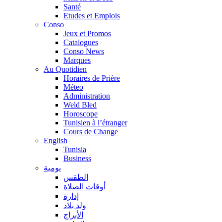
Santé
Etudes et Emplois
Conso
Jeux et Promos
Catalogues
Conso News
Marques
Au Quotidien
Horaires de Prière
Méteo
Administration
Weld Bled
Horoscope
Tunisien à l’étranger
Cours de Change
English
Tunisia
Business
يومية
الطقس
أوقات الصلاة
إدارة
ولد بلاد
الأبراج