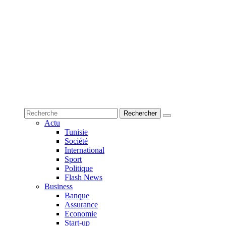
Actu
Tunisie
Société
International
Sport
Politique
Flash News
Business
Banque
Assurance
Economie
Start-up