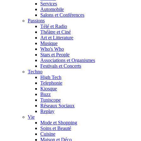
Services
Automobile
Salons et Conférences
Passions
Télé et Radio
Théàtre et Ciné
Art et Litterature
Musique
Who's Who
Stars et People
Associations et Organismes
Festivals et Concerts
Techno
High Tech
Telephonie
Kiosque
Buzz
Tuniscope
Réseaux Sociaux
Replay
Vie
Mode et Shopping
Soins et Beauté
Cuisine
Maison et Déco