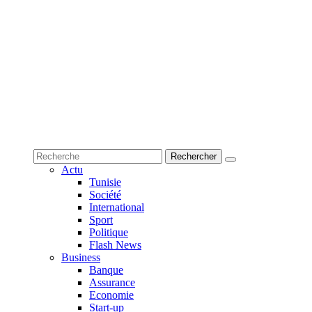
Actu
Tunisie
Société
International
Sport
Politique
Flash News
Business
Banque
Assurance
Economie
Start-up