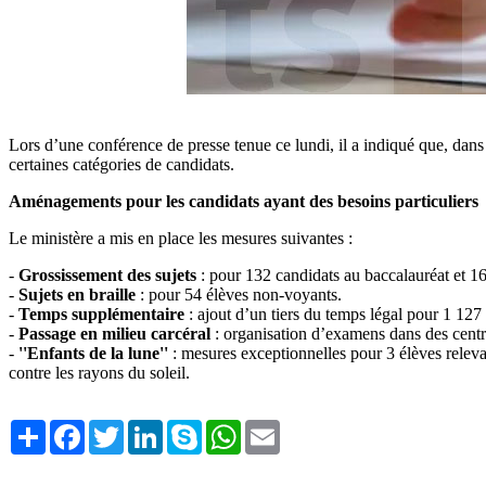
Lors d’une conférence de presse tenue ce lundi, il a indiqué que, dans 
certaines catégories de candidats.
Aménagements pour les candidats ayant des besoins particuliers
Le ministère a mis en place les mesures suivantes :
-
Grossissement des sujets
: pour 132 candidats au baccalauréat et 1
-
Sujets en braille
: pour 54 élèves non-voyants.
-
Temps supplémentaire
: ajout d’un tiers du temps légal pour 1 127
-
Passage en milieu carcéral
: organisation d’examens dans des centre
-
''Enfants de la lune''
: mesures exceptionnelles pour 3 élèves relevan
contre les rayons du soleil.
Share
Facebook
Twitter
LinkedIn
Skype
WhatsApp
Email