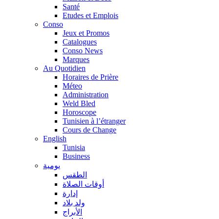
Santé
Etudes et Emplois
Conso
Jeux et Promos
Catalogues
Conso News
Marques
Au Quotidien
Horaires de Prière
Méteo
Administration
Weld Bled
Horoscope
Tunisien à l’étranger
Cours de Change
English
Tunisia
Business
يومية
الطقس
أوقات الصلاة
إدارة
ولد بلاد
الأبراج