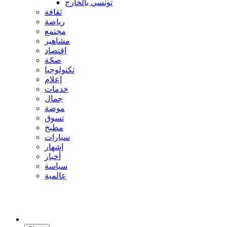
تونسي بالخارج
ثقافة
رياضة
مجتمع
مشاهير
إقتصاد
صحّة
تكنولوجيا
إعلام
خدمات
جمال
موضة
تسوق
مطبخ
سيارات
إشهار
أخبار
سياسة
عالمية