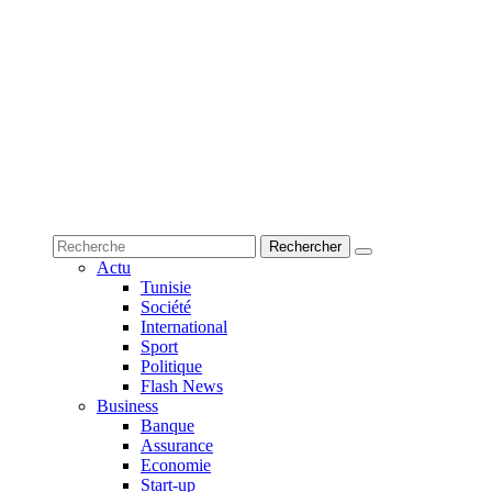
Actu
Tunisie
Société
International
Sport
Politique
Flash News
Business
Banque
Assurance
Economie
Start-up