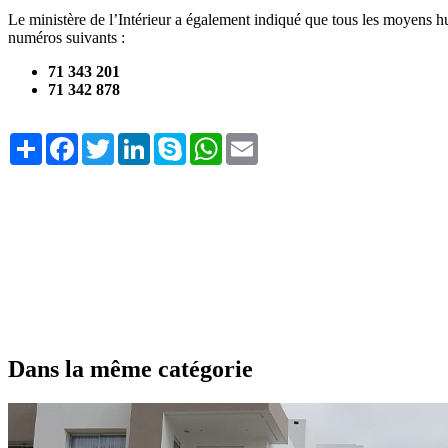
Le ministère de l’Intérieur a également indiqué que tous les moyens hum
numéros suivants :
71 343 201
71 342 878
Share
Facebook
Twitter
LinkedIn
Skype
WhatsApp
Email
Dans la même catégorie