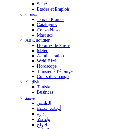
Santé
Etudes et Emplois
Conso
Jeux et Promos
Catalogues
Conso News
Marques
Au Quotidien
Horaires de Prière
Méteo
Administration
Weld Bled
Horoscope
Tunisien à l’étranger
Cours de Change
English
Tunisia
Business
يومية
الطقس
أوقات الصلاة
إدارة
ولد بلاد
الأبراج