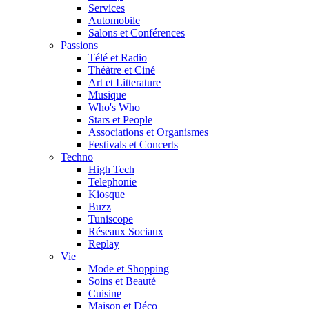
Services
Automobile
Salons et Conférences
Passions
Télé et Radio
Théàtre et Ciné
Art et Litterature
Musique
Who's Who
Stars et People
Associations et Organismes
Festivals et Concerts
Techno
High Tech
Telephonie
Kiosque
Buzz
Tuniscope
Réseaux Sociaux
Replay
Vie
Mode et Shopping
Soins et Beauté
Cuisine
Maison et Déco