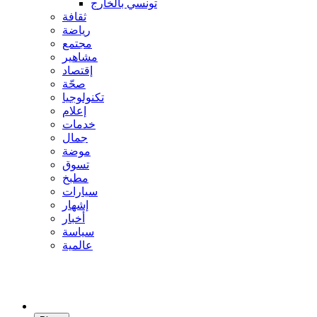
تونسي بالخارج
ثقافة
رياضة
مجتمع
مشاهير
إقتصاد
صحّة
تكنولوجيا
إعلام
خدمات
جمال
موضة
تسوق
مطبخ
سيارات
إشهار
أخبار
سياسة
عالمية