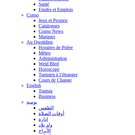
Santé
Etudes et Emplois
Conso
Jeux et Promos
Catalogues
Conso News
Marques
Au Quotidien
Horaires de Prière
Méteo
Administration
Weld Bled
Horoscope
Tunisien à l’étranger
Cours de Change
English
Tunisia
Business
يومية
الطقس
أوقات الصلاة
إدارة
ولد بلاد
الأبراج