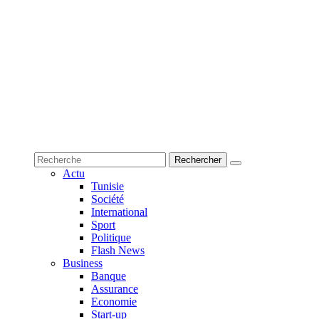
Actu
Tunisie
Société
International
Sport
Politique
Flash News
Business
Banque
Assurance
Economie
Start-up