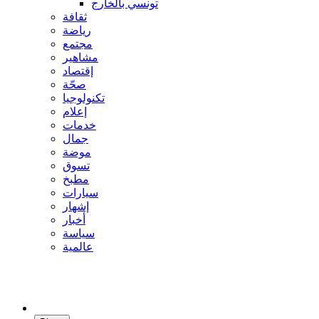
تونسي بالخارج
ثقافة
رياضة
مجتمع
مشاهير
إقتصاد
صحّة
تكنولوجيا
إعلام
خدمات
جمال
موضة
تسوق
مطبخ
سيارات
إشهار
أخبار
سياسة
عالمية