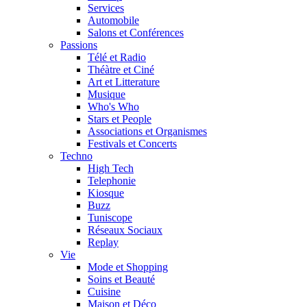
Services
Automobile
Salons et Conférences
Passions
Télé et Radio
Théàtre et Ciné
Art et Litterature
Musique
Who's Who
Stars et People
Associations et Organismes
Festivals et Concerts
Techno
High Tech
Telephonie
Kiosque
Buzz
Tuniscope
Réseaux Sociaux
Replay
Vie
Mode et Shopping
Soins et Beauté
Cuisine
Maison et Déco