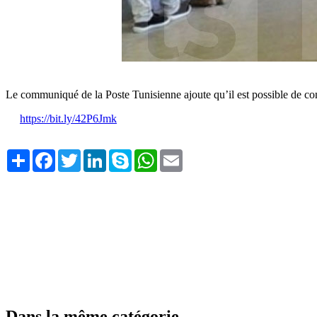
Le communiqué de la Poste Tunisienne ajoute qu’il est possible de cons
https://bit.ly/42P6Jmk
Share
Facebook
Twitter
LinkedIn
Skype
WhatsApp
Email
Dans la même catégorie