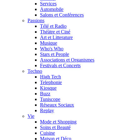
Services
Automobile
Salons et Conférences
Passions
Télé et Radio
Théàtre et Ciné
Art et Litterature
Musique
Who's Who
Stars et People
Associations et Organismes
Festivals et Concerts
Techno
High Tech
Telephonie
Kiosque
Buzz
Tuniscope
Réseaux Sociaux
Replay
Vie
Mode et Shopping
Soins et Beauté
Cuisine
Maison et Déco