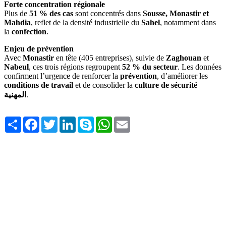
Forte concentration régionale
Plus de
51 % des cas
sont concentrés dans
Sousse, Monastir et
Mahdia
, reflet de la densité industrielle du
Sahel
, notamment dans
la
confection
.
Enjeu de prévention
Avec
Monastir
en tête (405 entreprises), suivie de
Zaghouan
et
Nabeul
, ces trois régions regroupent
52 % du secteur
. Les données
confirment l’urgence de renforcer la
prévention
, d’améliorer les
conditions de travail
et de consolider la
culture de sécurité
المهنية
.
Share
Facebook
Twitter
LinkedIn
Skype
WhatsApp
Email