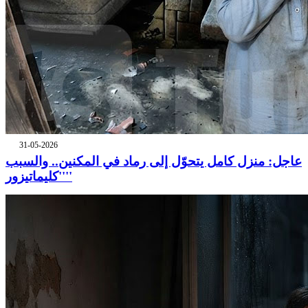
31-05-2026
عاجل: منزل كامل يتحوّل إلى رماد في المكنين.. والسبب
''كليماتيزور''