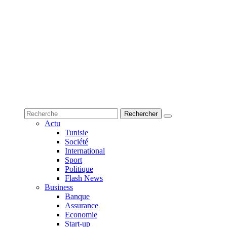
Actu
Tunisie
Société
International
Sport
Politique
Flash News
Business
Banque
Assurance
Economie
Start-up