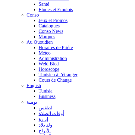
Santé
Etudes et Emplois
Conso
Jeux et Promos
Catalogues
Conso News
Marques
Au Quotidien
Horaires de Prière
Méteo
Administration
Weld Bled
Horoscope
Tunisien à l’étranger
Cours de Change
English
Tunisia
Business
يومية
الطقس
أوقات الصلاة
إدارة
ولد بلاد
الأبراج