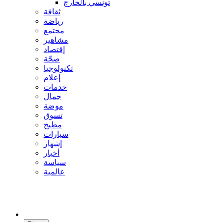
تونسي بالخارج
ثقافة
رياضة
مجتمع
مشاهير
إقتصاد
صحّة
تكنولوجيا
إعلام
خدمات
جمال
موضة
تسوق
مطبخ
سيارات
إشهار
أخبار
سياسة
عالمية