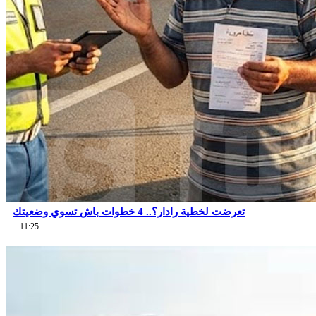
تعرضت لخطية رادار؟.. 4 خطوات باش تسوي وضعيتك
11:25