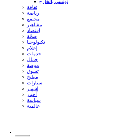
تونسي بالخارج
ثقافة
رياضة
مجتمع
مشاهير
إقتصاد
صحّة
تكنولوجيا
إعلام
خدمات
جمال
موضة
تسوق
مطبخ
سيارات
إشهار
أخبار
سياسة
عالمية