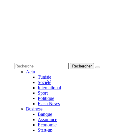
Actu
Tunisie
Société
International
Sport
Politique
Flash News
Business
Banque
Assurance
Economie
Start-up