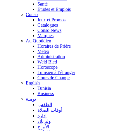
Santé
Etudes et Emplois
Conso
Jeux et Promos
Catalogues
Conso News
Marques
Au Quotidien
Horaires de Prière
Méteo
Administration
Weld Bled
Horoscope
Tunisien à l’étranger
Cours de Change
English
Tunisia
Business
يومية
الطقس
أوقات الصلاة
إدارة
ولد بلاد
الأبراج