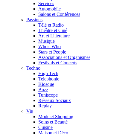
Services
Automobile
Salons et Conférences
Passions
Télé et Radio
Théàtre et Ciné
Art et Litterature
Musique
Who's Who
Stars et People
Associations et Organismes
Festivals et Concerts
Techno
High Tech
Telephonie
Kiosque
Buzz
Tuniscope
Réseaux Sociaux
Replay
Vie
Mode et Shopping
Soins et Beauté
Cuisine
Maison et Déco