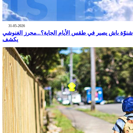
31-05-2026
شنوّة باش يصير في طقس الأيام الجاية؟...محرز الغنوشي
يكشف