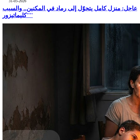
31-05-2026
عاجل: منزل كامل يتحوّل إلى رماد في المكنين.. والسبب
''كليماتيزور''