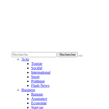
Actu
Tunisie
Société
International
Sport
Politique
Flash News
Business
Banque
Assurance
Economie
Start-up