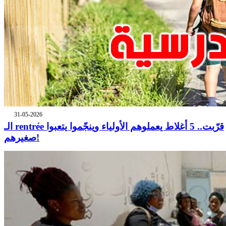
31-05-2026
الـ rentrée قرّبت.. 5 أغلاط يعملوهم الأولياء وينجّموا يتعبوا
صغيرهم!