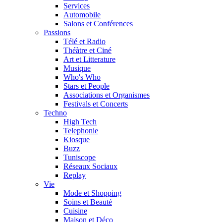
Services
Automobile
Salons et Conférences
Passions
Télé et Radio
Théàtre et Ciné
Art et Litterature
Musique
Who's Who
Stars et People
Associations et Organismes
Festivals et Concerts
Techno
High Tech
Telephonie
Kiosque
Buzz
Tuniscope
Réseaux Sociaux
Replay
Vie
Mode et Shopping
Soins et Beauté
Cuisine
Maison et Déco