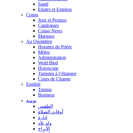
Santé
Etudes et Emplois
Conso
Jeux et Promos
Catalogues
Conso News
Marques
Au Quotidien
Horaires de Prière
Méteo
Administration
Weld Bled
Horoscope
Tunisien à l’étranger
Cours de Change
English
Tunisia
Business
يومية
الطقس
أوقات الصلاة
إدارة
ولد بلاد
الأبراج