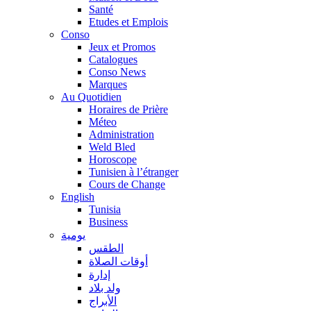
Santé
Etudes et Emplois
Conso
Jeux et Promos
Catalogues
Conso News
Marques
Au Quotidien
Horaires de Prière
Méteo
Administration
Weld Bled
Horoscope
Tunisien à l’étranger
Cours de Change
English
Tunisia
Business
يومية
الطقس
أوقات الصلاة
إدارة
ولد بلاد
الأبراج