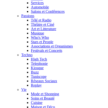
Services
Automobile
Salons et Conférences
Passions
Télé et Radio
Théàtre et Ciné
Art et Litterature
Musique
Who's Who
Stars et People
Associations et Organismes
Festivals et Concerts
Techno
High Tech
Telephonie
Kiosque
Buzz
Tuniscope
Réseaux Sociaux
Replay
Vie
Mode et Shopping
Soins et Beauté
Cuisine
Maison et Déco