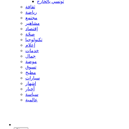
تونسي بالخارج
ثقافة
رياضة
مجتمع
مشاهير
إقتصاد
صحّة
تكنولوجيا
إعلام
خدمات
جمال
موضة
تسوق
مطبخ
سيارات
إشهار
أخبار
سياسة
عالمية