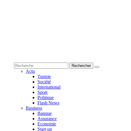
Actu
Tunisie
Société
International
Sport
Politique
Flash News
Business
Banque
Assurance
Economie
Start-up