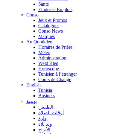
Santé
Etudes et Emplois
Conso
Jeux et Promos
Catalogues
Conso News
Marques
Au Quotidien
Horaires de Prière
Méteo
Administration
Weld Bled
Horoscope
Tunisien à l’étranger
Cours de Change
English
Tunisia
Business
يومية
الطقس
أوقات الصلاة
إدارة
ولد بلاد
الأبراج