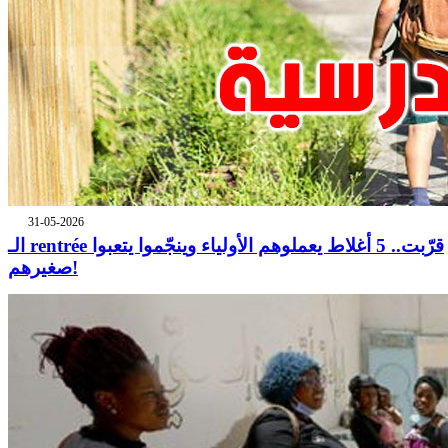
31-05-2026
الـ rentrée قرّبت.. 5 أغلاط يعملوهم الأولياء وينجّموا يتعبوا
صغيرهم!