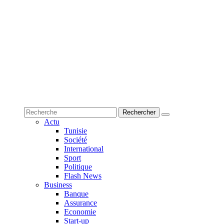
Actu
Tunisie
Société
International
Sport
Politique
Flash News
Business
Banque
Assurance
Economie
Start-up