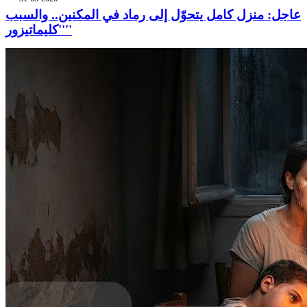
عاجل: منزل كامل يتحوّل إلى رماد في المكنين.. والسبب
''كليماتيزور''