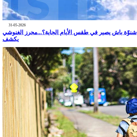
31-05-2026
شنوّة باش يصير في طقس الأيام الجاية؟...محرز الغنوشي
يكشف