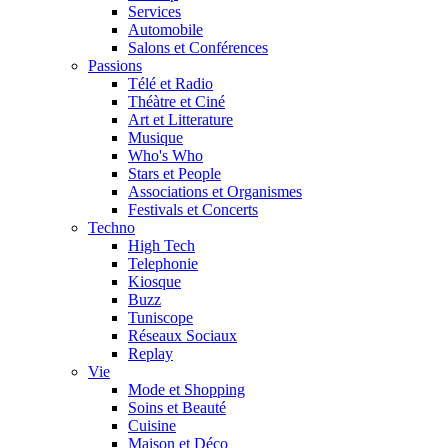
Services
Automobile
Salons et Conférences
Passions
Télé et Radio
Théàtre et Ciné
Art et Litterature
Musique
Who's Who
Stars et People
Associations et Organismes
Festivals et Concerts
Techno
High Tech
Telephonie
Kiosque
Buzz
Tuniscope
Réseaux Sociaux
Replay
Vie
Mode et Shopping
Soins et Beauté
Cuisine
Maison et Déco