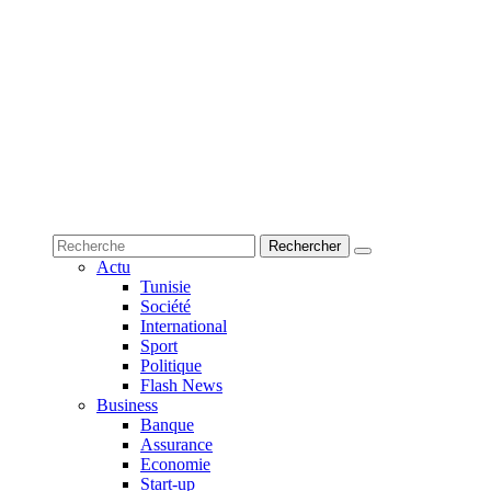
Actu
Tunisie
Société
International
Sport
Politique
Flash News
Business
Banque
Assurance
Economie
Start-up