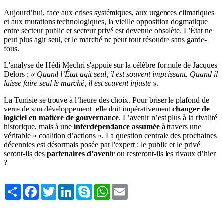
Aujourd’hui, face aux crises systémiques, aux urgences climatiques
et aux mutations technologiques, la vieille opposition dogmatique
entre secteur public et secteur privé est devenue obsolète. L'État ne
peut plus agir seul, et le marché ne peut tout résoudre sans garde-
fous.
L'analyse de Hédi Mechri s'appuie sur la célèbre formule de Jacques
Delors :
« Quand l’État agit seul, il est souvent impuissant. Quand il
laisse faire seul le marché, il est souvent injuste »
.
La Tunisie se trouve à l’heure des choix. Pour briser le plafond de
verre de son développement, elle doit impérativement
changer de
logiciel en matière de gouvernance
. L’avenir n’est plus à la rivalité
historique, mais à une
interdépendance assumée
à travers une
véritable « coalition d’actions ». La question centrale des prochaines
décennies est désormais posée par l'expert : le public et le privé
seront-ils des
partenaires d’avenir
ou resteront-ils les rivaux d’hier
?
Share
Facebook
Twitter
LinkedIn
Skype
WhatsApp
Email