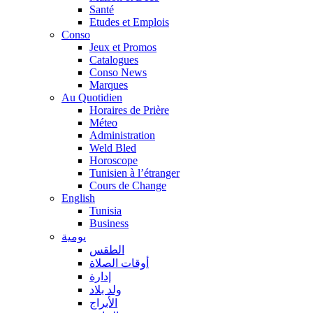
Santé
Etudes et Emplois
Conso
Jeux et Promos
Catalogues
Conso News
Marques
Au Quotidien
Horaires de Prière
Méteo
Administration
Weld Bled
Horoscope
Tunisien à l’étranger
Cours de Change
English
Tunisia
Business
يومية
الطقس
أوقات الصلاة
إدارة
ولد بلاد
الأبراج