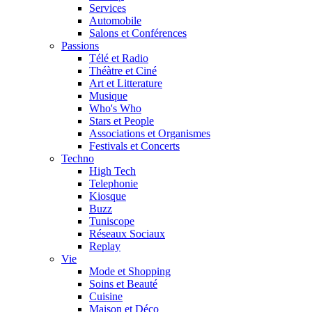
Services
Automobile
Salons et Conférences
Passions
Télé et Radio
Théàtre et Ciné
Art et Litterature
Musique
Who's Who
Stars et People
Associations et Organismes
Festivals et Concerts
Techno
High Tech
Telephonie
Kiosque
Buzz
Tuniscope
Réseaux Sociaux
Replay
Vie
Mode et Shopping
Soins et Beauté
Cuisine
Maison et Déco