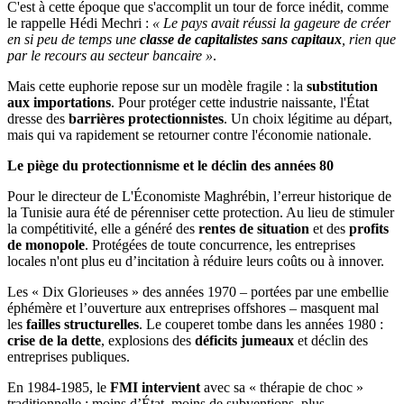
C'est à cette époque que s'accomplit un tour de force inédit, comme
le rappelle Hédi Mechri :
« Le pays avait réussi la gageure de créer
en si peu de temps une
classe de capitalistes sans capitaux
, rien que
par le recours au secteur bancaire »
.
Mais cette euphorie repose sur un modèle fragile : la
substitution
aux importations
. Pour protéger cette industrie naissante, l'État
dresse des
barrières protectionnistes
. Un choix légitime au départ,
mais qui va rapidement se retourner contre l'économie nationale.
Le piège du protectionnisme et le déclin des années 80
Pour le directeur de L'Économiste Maghrébin, l’erreur historique de
la Tunisie aura été de pérenniser cette protection. Au lieu de stimuler
la compétitivité, elle a généré des
rentes de situation
et des
profits
de monopole
. Protégées de toute concurrence, les entreprises
locales n'ont plus eu d’incitation à réduire leurs coûts ou à innover.
Les « Dix Glorieuses » des années 1970 – portées par une embellie
éphémère et l’ouverture aux entreprises offshores – masquent mal
les
failles structurelles
. Le couperet tombe dans les années 1980 :
crise de la dette
, explosions des
déficits jumeaux
et déclin des
entreprises publiques.
En 1984-1985, le
FMI intervient
avec sa « thérapie de choc »
traditionnelle : moins d’État, moins de subventions, plus