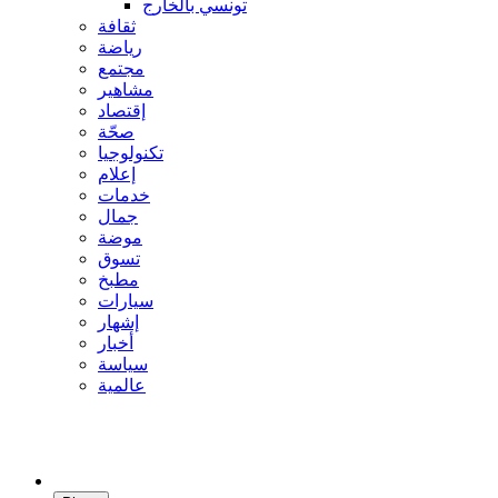
تونسي بالخارج
ثقافة
رياضة
مجتمع
مشاهير
إقتصاد
صحّة
تكنولوجيا
إعلام
خدمات
جمال
موضة
تسوق
مطبخ
سيارات
إشهار
أخبار
سياسة
عالمية