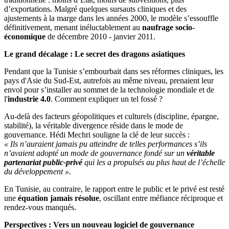
d’exportations. Malgré quelques sursauts cliniques et des
ajustements à la marge dans les années 2000, le modèle s’essouffle
définitivement, menant inéluctablement au
naufrage socio-
économique
de décembre 2010 - janvier 2011.
Le grand décalage : Le secret des dragons asiatiques
Pendant que la Tunisie s’embourbait dans ses réformes cliniques, les
pays d'Asie du Sud-Est, autrefois au même niveau, prenaient leur
envol pour s’installer au sommet de la technologie mondiale et de
l'
industrie 4.0
. Comment expliquer un tel fossé ?
Au-delà des facteurs géopolitiques et culturels (discipline, épargne,
stabilité), la véritable divergence réside dans le mode de
gouvernance. Hédi Mechri souligne la clé de leur succès :
« Ils n’auraient jamais pu atteindre de telles performances s’ils
n’avaient adopté un mode de gouvernance fondé sur un
véritable
partenariat public-privé
qui les a propulsés au plus haut de l’échelle
du développement »
.
En Tunisie, au contraire, le rapport entre le public et le privé est resté
une
équation jamais résolue
, oscillant entre méfiance réciproque et
rendez-vous manqués.
Perspectives : Vers un nouveau logiciel de gouvernance