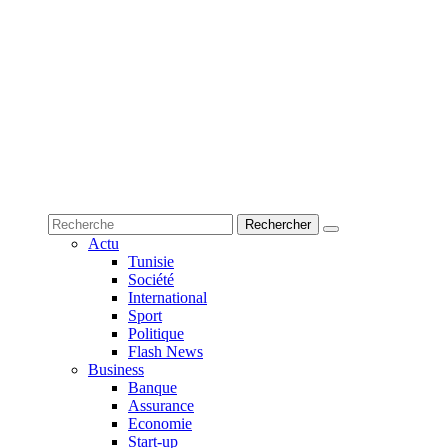
Actu
Tunisie
Société
International
Sport
Politique
Flash News
Business
Banque
Assurance
Economie
Start-up