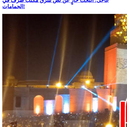
عاجل: البحث جارٍ عن لصّ سرق مكتب صرف في
الحمامات!