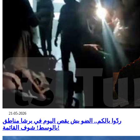
21-05-2026
ردّوا بالكم.. الضو بش يقص اليوم في برشا مناطق
بالوسط! شوف القائمة!