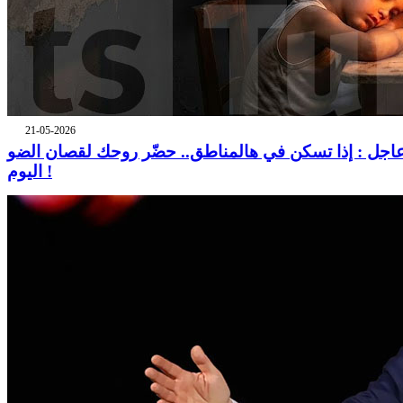
21-05-2026
اجل : إذا تسكن في هالمناطق.. حضّر روحك لقصان الضو
اليوم !