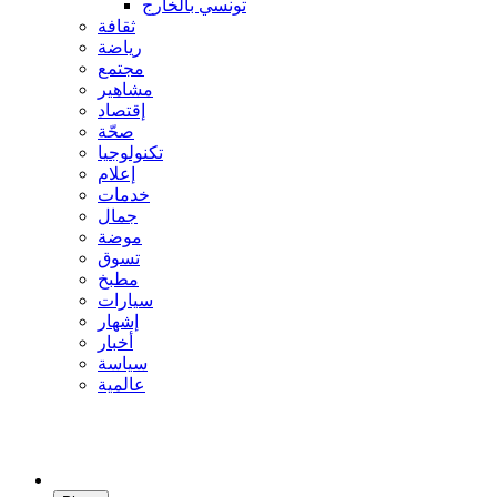
تونسي بالخارج
ثقافة
رياضة
مجتمع
مشاهير
إقتصاد
صحّة
تكنولوجيا
إعلام
خدمات
جمال
موضة
تسوق
مطبخ
سيارات
إشهار
أخبار
سياسة
عالمية