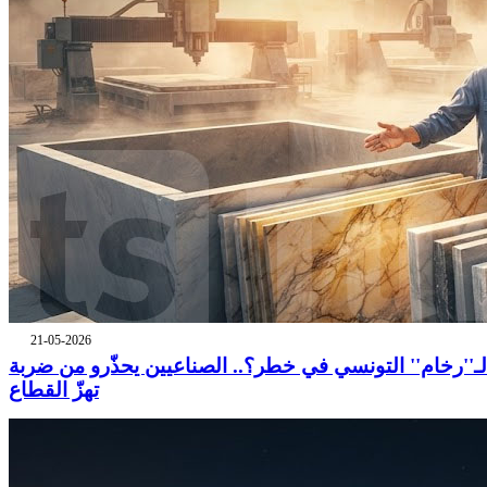
21-05-2026
لـ''رخام'' التونسي في خطر؟.. الصناعيين يحذّرو من ضربة
تهزّ القطاع