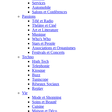
Services
Automobile
Salons et Conférences
Passions
Télé et Radio
Théàtre et Ciné
Art et Litterature
Musique
Who's Who
Stars et People
Associations et Organismes
Festivals et Concerts
Techno
High Tech
Telephonie
Kiosque
Buzz
Tuniscope
Réseaux Sociaux
Replay
Vie
Mode et Shopping
Soins et Beauté
Cuisine
Maison et Déco