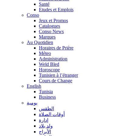
Santé
Etudes et Emplois
Conso
Jeux et Promos
Catalogues
Conso News
Marques
Au Quotidien
Horaires de Prière
Méteo
Administration
Weld Bled
Horoscope
Tunisien à l’étranger
Cours de Change
English
Tunisia
Business
يومية
الطقس
أوقات الصلاة
إدارة
ولد بلاد
الأبراج