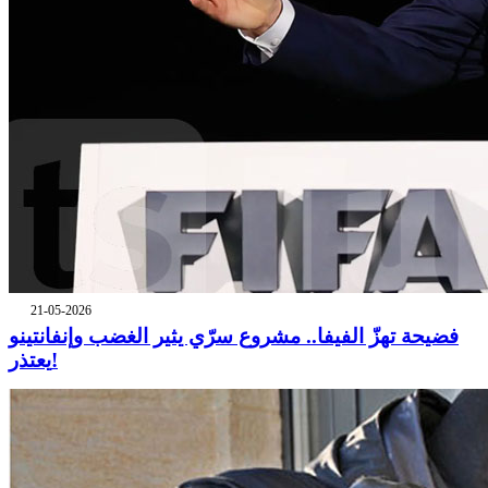
21-05-2026
فضيحة تهزّ الفيفا.. مشروع سرّي يثير الغضب وإنفانتينو
يعتذر!