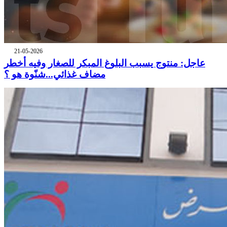
21-05-2026
عاجل: منتوج يسبب البلوغ المبكر للصغار وفيه أخطر
مضاف غذائي...شنّوة هو ؟