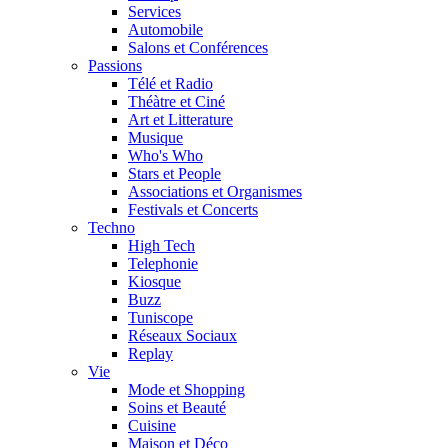
Services
Automobile
Salons et Conférences
Passions
Télé et Radio
Théàtre et Ciné
Art et Litterature
Musique
Who's Who
Stars et People
Associations et Organismes
Festivals et Concerts
Techno
High Tech
Telephonie
Kiosque
Buzz
Tuniscope
Réseaux Sociaux
Replay
Vie
Mode et Shopping
Soins et Beauté
Cuisine
Maison et Déco