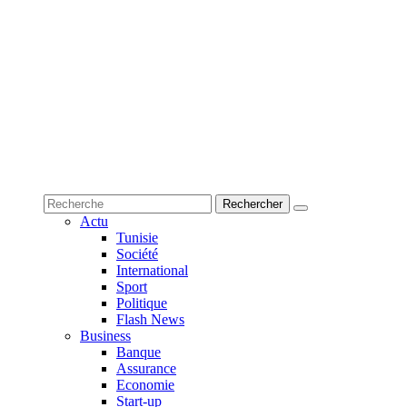
Actu
Tunisie
Société
International
Sport
Politique
Flash News
Business
Banque
Assurance
Economie
Start-up