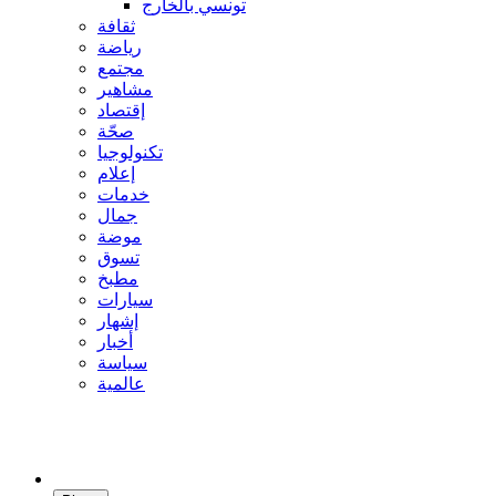
تونسي بالخارج
ثقافة
رياضة
مجتمع
مشاهير
إقتصاد
صحّة
تكنولوجيا
إعلام
خدمات
جمال
موضة
تسوق
مطبخ
سيارات
إشهار
أخبار
سياسة
عالمية