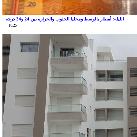
الليلة: أمطار بالوسط ومحليا الجنوب والحرارة بين 24 و34 درجة
18:25