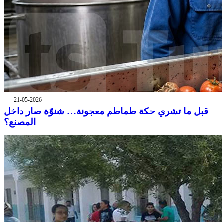
21-05-2026
قبل ما تشري حكة طماطم معجونة… شنوّة صار داخل
المصنع؟