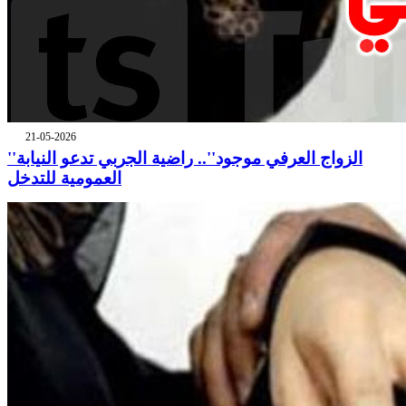
21-05-2026
''الزواج العرفي موجود''.. راضية الجربي تدعو النيابة
العمومية للتدخل