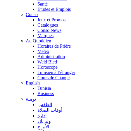
Santé
Etudes et Emplois
Conso
Jeux et Promos
Catalogues
Conso News
Marques
Au Quotidien
Horaires de Prière
Méteo
Administration
Weld Bled
Horoscope
Tunisien à l’étranger
Cours de Change
English
Tunisia
Business
يومية
الطقس
أوقات الصلاة
إدارة
ولد بلاد
الأبراج