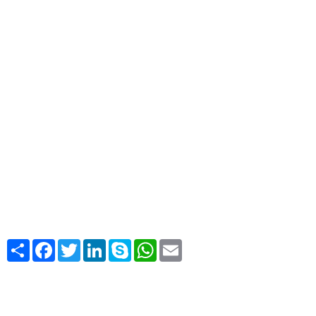
Share
Facebook
Twitter
LinkedIn
Skype
WhatsApp
Email