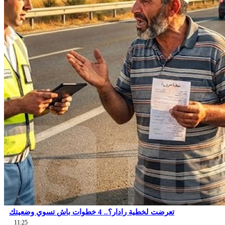
تعرضت لخطية رادار؟.. 4 خطوات باش تسوي وضعيتك
11:25