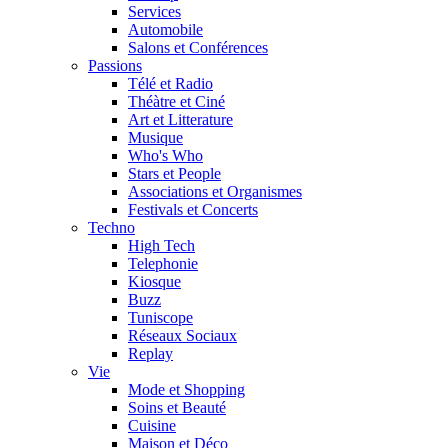
Services
Automobile
Salons et Conférences
Passions
Télé et Radio
Théàtre et Ciné
Art et Litterature
Musique
Who's Who
Stars et People
Associations et Organismes
Festivals et Concerts
Techno
High Tech
Telephonie
Kiosque
Buzz
Tuniscope
Réseaux Sociaux
Replay
Vie
Mode et Shopping
Soins et Beauté
Cuisine
Maison et Déco