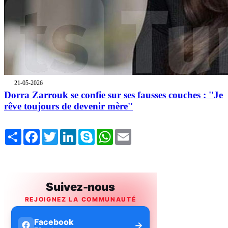
21-05-2026
Dorra Zarrouk se confie sur ses fausses couches : ''Je
rêve toujours de devenir mère''
Share
Facebook
Twitter
LinkedIn
Skype
WhatsApp
Email