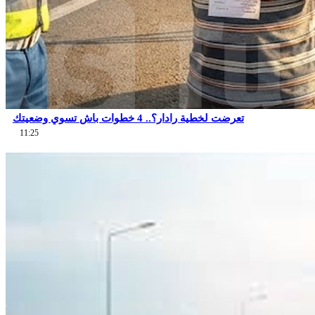
تعرضت لخطية رادار؟.. 4 خطوات باش تسوي وضعيتك
11:25