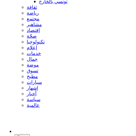
تونسي بالخارج
ثقافة
رياضة
مجتمع
مشاهير
إقتصاد
صحّة
تكنولوجيا
إعلام
خدمات
جمال
موضة
تسوق
مطبخ
سيارات
إشهار
أخبار
سياسة
عالمية