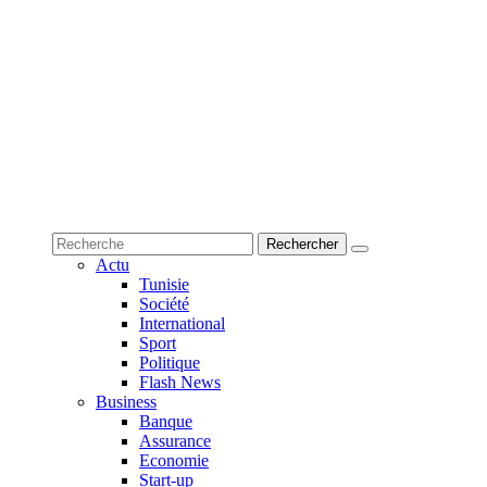
Actu
Tunisie
Société
International
Sport
Politique
Flash News
Business
Banque
Assurance
Economie
Start-up