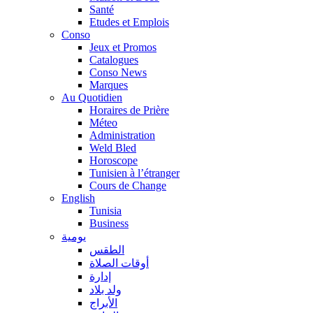
Santé
Etudes et Emplois
Conso
Jeux et Promos
Catalogues
Conso News
Marques
Au Quotidien
Horaires de Prière
Méteo
Administration
Weld Bled
Horoscope
Tunisien à l’étranger
Cours de Change
English
Tunisia
Business
يومية
الطقس
أوقات الصلاة
إدارة
ولد بلاد
الأبراج