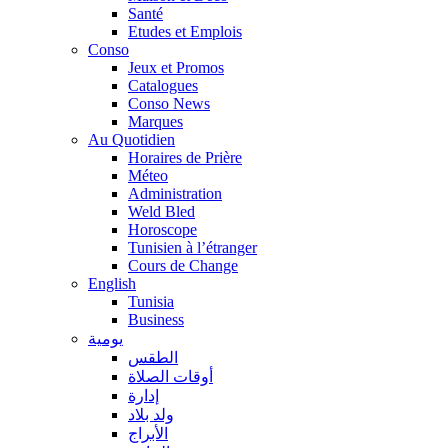
Santé
Etudes et Emplois
Conso
Jeux et Promos
Catalogues
Conso News
Marques
Au Quotidien
Horaires de Prière
Méteo
Administration
Weld Bled
Horoscope
Tunisien à l’étranger
Cours de Change
English
Tunisia
Business
يومية
الطقس
أوقات الصلاة
إدارة
ولد بلاد
الأبراج