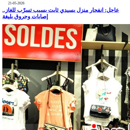
21-05-2026
عاجل: انفجار منزل بسيدي ثابت بسبب تسرّب للغاز..
إصابات وحروق بليغة