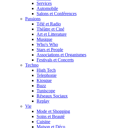
Services
Automobile
Salons et Conférences
Passions
Télé et Radio
Théàtre et Ciné
Art et Litterature
Musique
Who's Who
Stars et People
Associations et Organismes
Festivals et Concerts
Techno
High Tech
Telephonie
Kiosque
Buzz
Tuniscope
Réseaux Sociaux
Replay
Vie
Mode et Shopping
Soins et Beauté
Cuisine
Maison et Déco