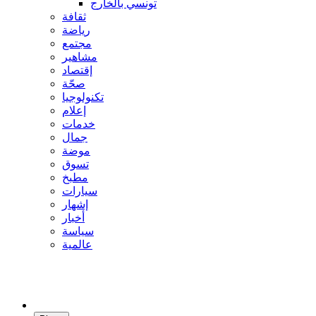
تونسي بالخارج
ثقافة
رياضة
مجتمع
مشاهير
إقتصاد
صحّة
تكنولوجيا
إعلام
خدمات
جمال
موضة
تسوق
مطبخ
سيارات
إشهار
أخبار
سياسة
عالمية