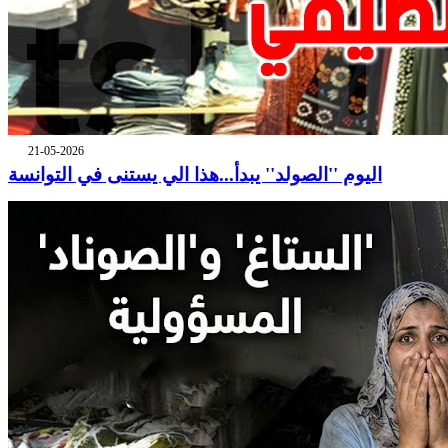
21-05-2026
اليوم ''الصولد'' يبدأ...هذا الي يستنى في التوانسة