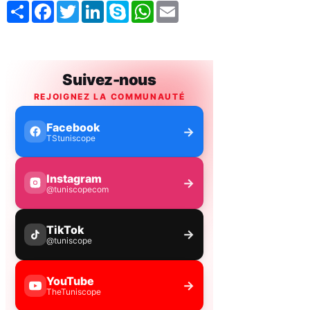
Share
Facebook
Twitter
LinkedIn
Skype
WhatsApp
Email