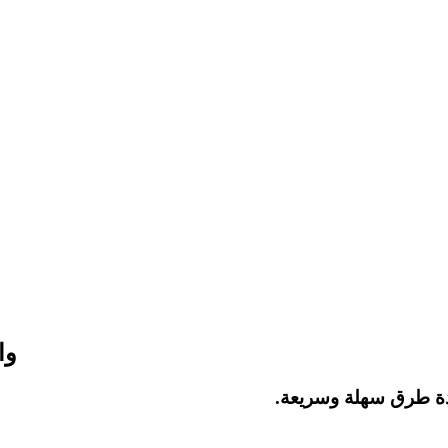
nss والا لا؟
دة طرق سهلة وسريعة