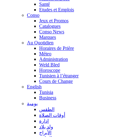
Santé
Etudes et Emplois
Conso
Jeux et Promos
Catalogues
Conso News
Marques
Au Quotidien
Horaires de Prière
Méteo
Administration
Weld Bled
Horoscope
Tunisien à l’étranger
Cours de Change
English
Tunisia
Business
يومية
الطقس
أوقات الصلاة
إدارة
ولد بلاد
الأبراج