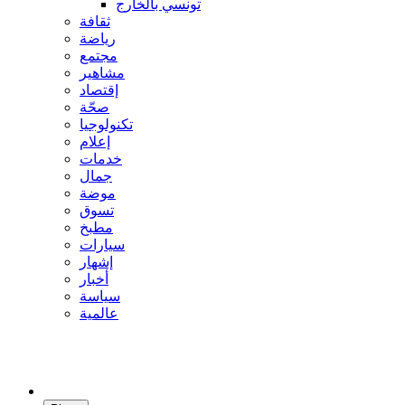
تونسي بالخارج
ثقافة
رياضة
مجتمع
مشاهير
إقتصاد
صحّة
تكنولوجيا
إعلام
خدمات
جمال
موضة
تسوق
مطبخ
سيارات
إشهار
أخبار
سياسة
عالمية