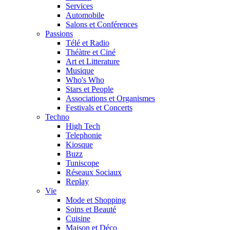
Services
Automobile
Salons et Conférences
Passions
Télé et Radio
Théàtre et Ciné
Art et Litterature
Musique
Who's Who
Stars et People
Associations et Organismes
Festivals et Concerts
Techno
High Tech
Telephonie
Kiosque
Buzz
Tuniscope
Réseaux Sociaux
Replay
Vie
Mode et Shopping
Soins et Beauté
Cuisine
Maison et Déco