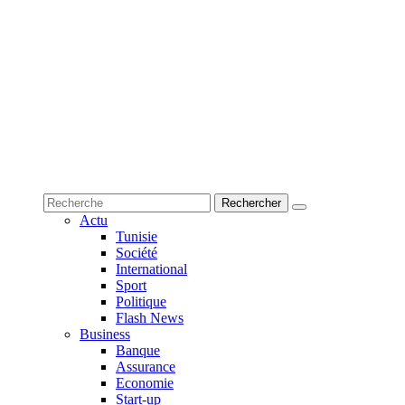
Actu
Tunisie
Société
International
Sport
Politique
Flash News
Business
Banque
Assurance
Economie
Start-up