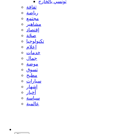
تونسي بالخارج
ثقافة
رياضة
مجتمع
مشاهير
إقتصاد
صحّة
تكنولوجيا
إعلام
خدمات
جمال
موضة
تسوق
مطبخ
سيارات
إشهار
أخبار
سياسة
عالمية