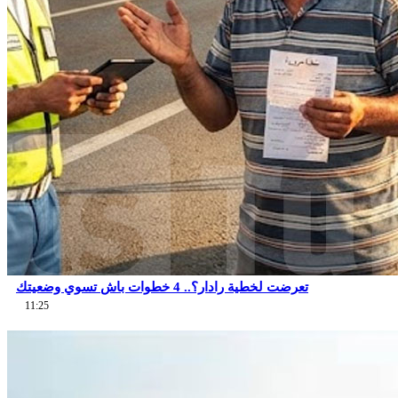
تعرضت لخطية رادار؟.. 4 خطوات باش تسوي وضعيتك
11:25