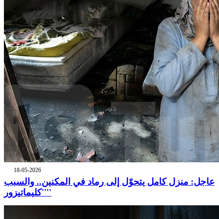
18-05-2026
عاجل: منزل كامل يتحوّل إلى رماد في المكنين.. والسبب
''كليماتيزور''