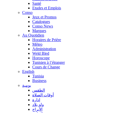
Santé
Etudes et Emplois
Conso
Jeux et Promos
Catalogues
Conso News
Marques
Au Quotidien
Horaires de Prière
Méteo
Administration
Weld Bled
Horoscope
Tunisien à l’étranger
Cours de Change
English
Tunisia
Business
يومية
الطقس
أوقات الصلاة
إدارة
ولد بلاد
الأبراج