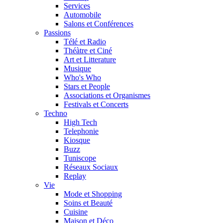
Services
Automobile
Salons et Conférences
Passions
Télé et Radio
Théàtre et Ciné
Art et Litterature
Musique
Who's Who
Stars et People
Associations et Organismes
Festivals et Concerts
Techno
High Tech
Telephonie
Kiosque
Buzz
Tuniscope
Réseaux Sociaux
Replay
Vie
Mode et Shopping
Soins et Beauté
Cuisine
Maison et Déco