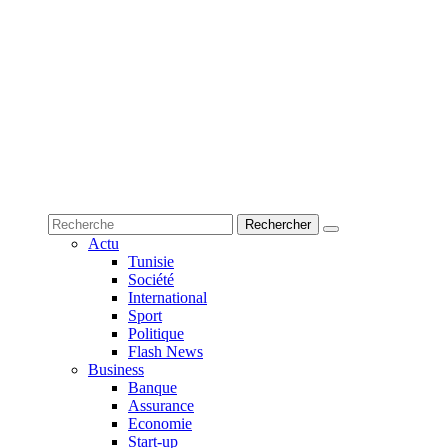
Actu
Tunisie
Société
International
Sport
Politique
Flash News
Business
Banque
Assurance
Economie
Start-up