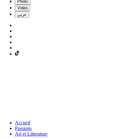
Photo
Vidéo
عربي
Accueil
Passions
Art et Litterature