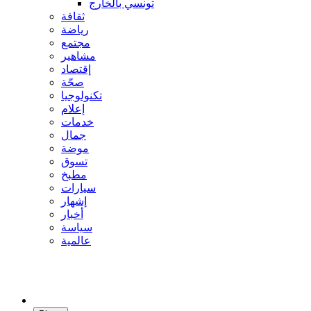
تونسي بالخارج
ثقافة
رياضة
مجتمع
مشاهير
إقتصاد
صحّة
تكنولوجيا
إعلام
خدمات
جمال
موضة
تسوق
مطبخ
سيارات
إشهار
أخبار
سياسة
عالمية