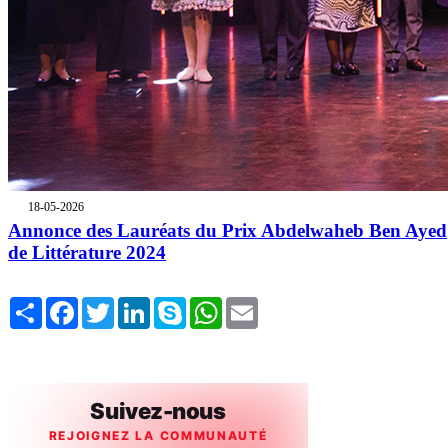
18-05-2026
Annonce des Lauréats du Prix Abdelwaheb Ben Ayed
de Littérature 2024
Share
Facebook
Twitter
LinkedIn
Skype
WhatsApp
Email