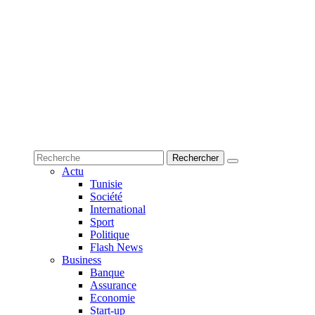
Actu
Tunisie
Société
International
Sport
Politique
Flash News
Business
Banque
Assurance
Economie
Start-up