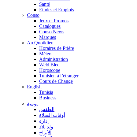
Santé
Etudes et Emplois
Conso
Jeux et Promos
Catalogues
Conso News
Marques
Au Quotidien
Horaires de Prière
Méteo
Administration
Weld Bled
Horoscope
Tunisien à l’étranger
Cours de Change
English
Tunisia
Business
يومية
الطقس
أوقات الصلاة
إدارة
ولد بلاد
الأبراج