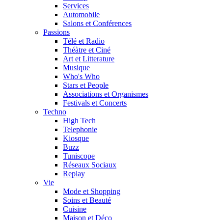
Services
Automobile
Salons et Conférences
Passions
Télé et Radio
Théàtre et Ciné
Art et Litterature
Musique
Who's Who
Stars et People
Associations et Organismes
Festivals et Concerts
Techno
High Tech
Telephonie
Kiosque
Buzz
Tuniscope
Réseaux Sociaux
Replay
Vie
Mode et Shopping
Soins et Beauté
Cuisine
Maison et Déco