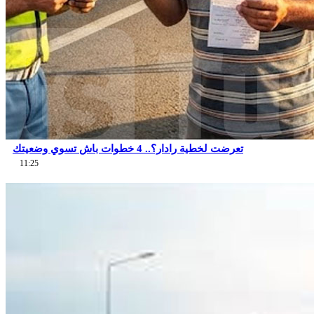
تعرضت لخطية رادار؟.. 4 خطوات باش تسوي وضعيتك
11:25