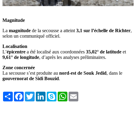
Magnitude
La
magnitude
de la secousse a atteint
3,1 sur l’échelle de Richter
,
selon un communiqué officiel.
Localisation
L’
épicentre
a été localisé aux coordonnées
35,02° de latitude
et
9,61° de longitude
, d’après les analyses préliminaires.
Zone concernée
La secousse s’est produite au
nord-est de Souk Jedid
, dans le
gouvernorat de Sidi Bouzid
.
Share
Facebook
Twitter
LinkedIn
Skype
WhatsApp
Email