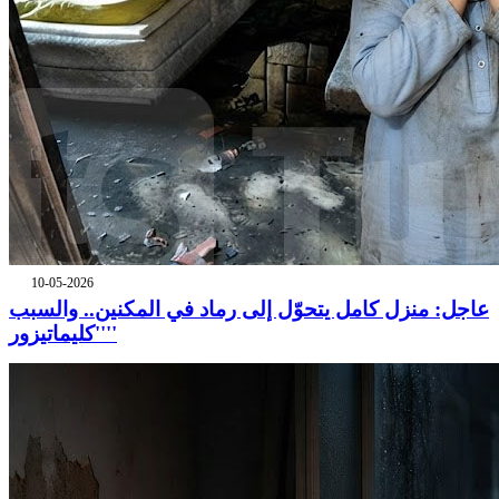
10-05-2026
عاجل: منزل كامل يتحوّل إلى رماد في المكنين.. والسبب
''كليماتيزور''