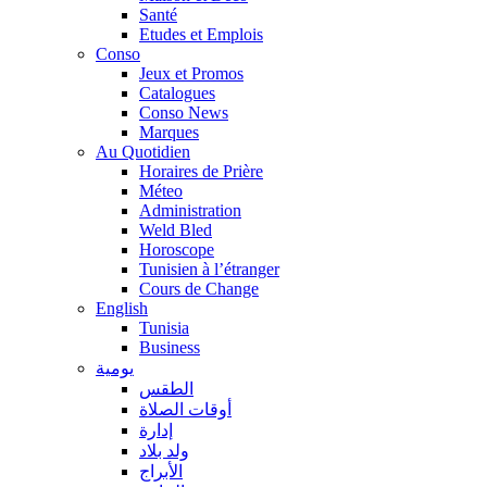
Santé
Etudes et Emplois
Conso
Jeux et Promos
Catalogues
Conso News
Marques
Au Quotidien
Horaires de Prière
Méteo
Administration
Weld Bled
Horoscope
Tunisien à l’étranger
Cours de Change
English
Tunisia
Business
يومية
الطقس
أوقات الصلاة
إدارة
ولد بلاد
الأبراج