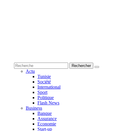
Actu
Tunisie
Société
International
Sport
Politique
Flash News
Business
Banque
Assurance
Economie
Start-up