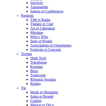
Services
Automobile
Salons et Conférences
Passions
Télé et Radio
Théàtre et Ciné
Art et Litterature
Musique
Who's Who
Stars et People
Associations et Organismes
Festivals et Concerts
Techno
High Tech
Telephonie
Kiosque
Buzz
Tuniscope
Réseaux Sociaux
Replay
Vie
Mode et Shopping
Soins et Beauté
Cuisine
Maison et Déco