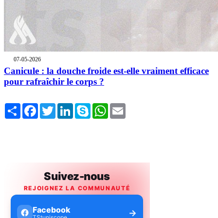
07-05-2026
Canicule : la douche froide est-elle vraiment efficace
pour rafraîchir le corps ?
Share
Facebook
Twitter
LinkedIn
Skype
WhatsApp
Email