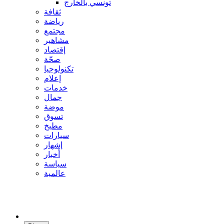
تونسي بالخارج
ثقافة
رياضة
مجتمع
مشاهير
إقتصاد
صحّة
تكنولوجيا
إعلام
خدمات
جمال
موضة
تسوق
مطبخ
سيارات
إشهار
أخبار
سياسة
عالمية