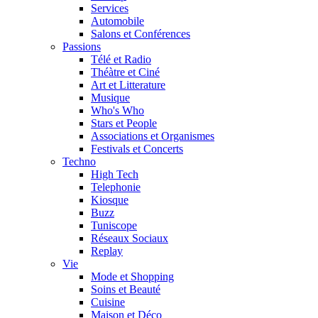
Services
Automobile
Salons et Conférences
Passions
Télé et Radio
Théàtre et Ciné
Art et Litterature
Musique
Who's Who
Stars et People
Associations et Organismes
Festivals et Concerts
Techno
High Tech
Telephonie
Kiosque
Buzz
Tuniscope
Réseaux Sociaux
Replay
Vie
Mode et Shopping
Soins et Beauté
Cuisine
Maison et Déco