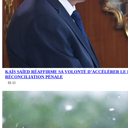
KAÏS SAÏED RÉAFFIRME SA VOLONTÉ D’ACCÉLÉRER LE
RÉCONCILIATION PÉNALE
01:11