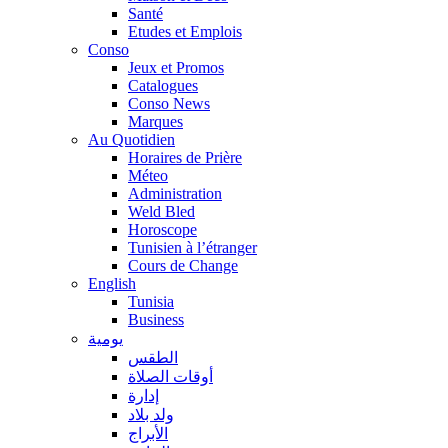
Santé
Etudes et Emplois
Conso
Jeux et Promos
Catalogues
Conso News
Marques
Au Quotidien
Horaires de Prière
Méteo
Administration
Weld Bled
Horoscope
Tunisien à l’étranger
Cours de Change
English
Tunisia
Business
يومية
الطقس
أوقات الصلاة
إدارة
ولد بلاد
الأبراج