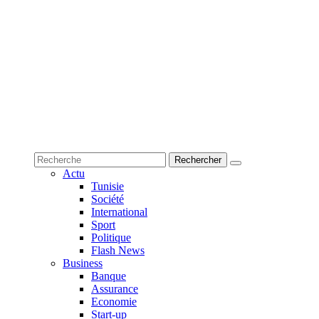
Actu
Tunisie
Société
International
Sport
Politique
Flash News
Business
Banque
Assurance
Economie
Start-up