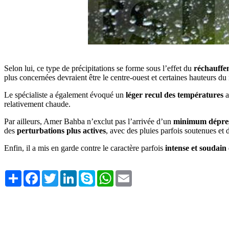
Selon lui, ce type de précipitations se forme sous l’effet du
réchauffe
plus concernées devraient être le centre-ouest et certaines hauteurs du
Le spécialiste a également évoqué un
léger recul des températures
a
relativement chaude.
Par ailleurs, Amer Bahba n’exclut pas l’arrivée d’un
minimum dépres
des
perturbations plus actives
, avec des pluies parfois soutenues et d
Enfin, il a mis en garde contre le caractère parfois
intense et soudain
Share
Facebook
Twitter
LinkedIn
Skype
WhatsApp
Email