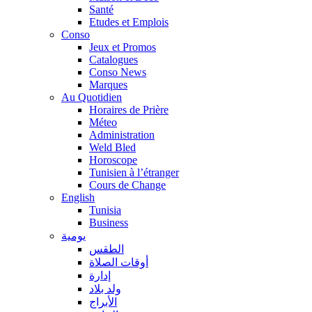
Santé
Etudes et Emplois
Conso
Jeux et Promos
Catalogues
Conso News
Marques
Au Quotidien
Horaires de Prière
Méteo
Administration
Weld Bled
Horoscope
Tunisien à l’étranger
Cours de Change
English
Tunisia
Business
يومية
الطقس
أوقات الصلاة
إدارة
ولد بلاد
الأبراج