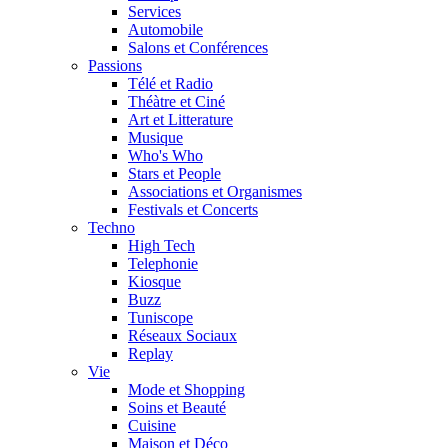
Services
Automobile
Salons et Conférences
Passions
Télé et Radio
Théàtre et Ciné
Art et Litterature
Musique
Who's Who
Stars et People
Associations et Organismes
Festivals et Concerts
Techno
High Tech
Telephonie
Kiosque
Buzz
Tuniscope
Réseaux Sociaux
Replay
Vie
Mode et Shopping
Soins et Beauté
Cuisine
Maison et Déco