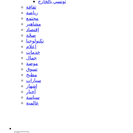
تونسي بالخارج
ثقافة
رياضة
مجتمع
مشاهير
إقتصاد
صحّة
تكنولوجيا
إعلام
خدمات
جمال
موضة
تسوق
مطبخ
سيارات
إشهار
أخبار
سياسة
عالمية