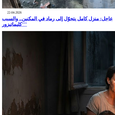
22-04-2026
عاجل: منزل كامل يتحوّل إلى رماد في المكنين.. والسبب
''كليماتيزور''