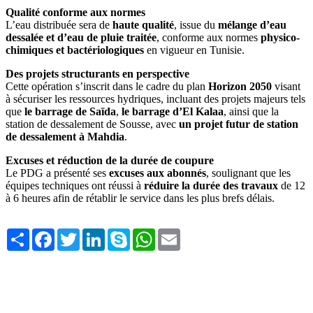
Qualité conforme aux normes
L’eau distribuée sera de
haute qualité
, issue du
mélange d’eau
dessalée et d’eau de pluie traitée
, conforme aux normes
physico-
chimiques et bactériologiques
en vigueur en Tunisie.
Des projets structurants en perspective
Cette opération s’inscrit dans le cadre du plan
Horizon 2050
visant
à sécuriser les ressources hydriques, incluant des projets majeurs tels
que
le barrage de Saïda
,
le barrage d’El Kalaa
, ainsi que la
station de dessalement de Sousse, avec
un projet futur de station
de dessalement à Mahdia
.
Excuses et réduction de la durée de coupure
Le PDG a présenté ses
excuses aux abonnés
, soulignant que les
équipes techniques ont réussi à
réduire la durée des travaux
de 12
à 6 heures afin de rétablir le service dans les plus brefs délais.
Share
Facebook
Twitter
LinkedIn
Skype
WhatsApp
Email