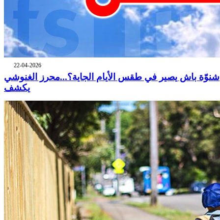
22-04-2026
شنوّة باش يصير في طقس الأيام الجاية؟...محرز الغنوشي
يكشف