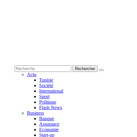
Actu
Tunisie
Société
International
Sport
Politique
Flash News
Business
Banque
Assurance
Economie
Start-up