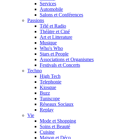
Services
Automobile
Salons et Conférences
Passions
Télé et Radio
Théàtre et Ciné
Art et Litterature
Musique
Who's Who
Stars et People
Associations et Organismes
Festivals et Concerts
Techno
High Tech
Telephonie
Kiosque
Buzz
Tuniscope
Réseaux Sociaux
Replay
Vie
Mode et Shopping
Soins et Beauté
Cuisine
Maison et Déco