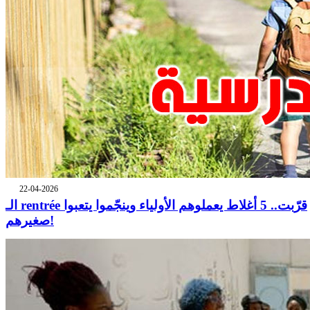
22-04-2026
الـ rentrée قرّبت.. 5 أغلاط يعملوهم الأولياء وينجّموا يتعبوا
صغيرهم!