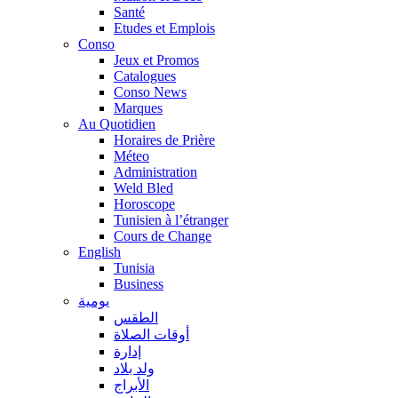
Santé
Etudes et Emplois
Conso
Jeux et Promos
Catalogues
Conso News
Marques
Au Quotidien
Horaires de Prière
Méteo
Administration
Weld Bled
Horoscope
Tunisien à l’étranger
Cours de Change
English
Tunisia
Business
يومية
الطقس
أوقات الصلاة
إدارة
ولد بلاد
الأبراج