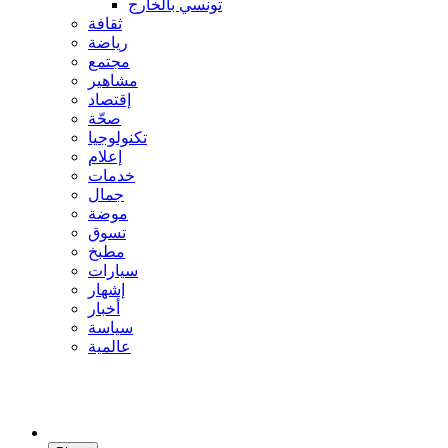
تونسي بالخارج
ثقافة
رياضة
مجتمع
مشاهير
إقتصاد
صحّة
تكنولوجيا
إعلام
خدمات
جمال
موضة
تسوق
مطبخ
سيارات
إشهار
أخبار
سياسة
عالمية