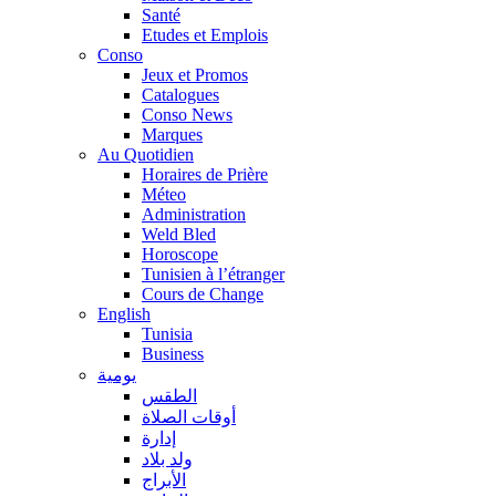
Santé
Etudes et Emplois
Conso
Jeux et Promos
Catalogues
Conso News
Marques
Au Quotidien
Horaires de Prière
Méteo
Administration
Weld Bled
Horoscope
Tunisien à l’étranger
Cours de Change
English
Tunisia
Business
يومية
الطقس
أوقات الصلاة
إدارة
ولد بلاد
الأبراج