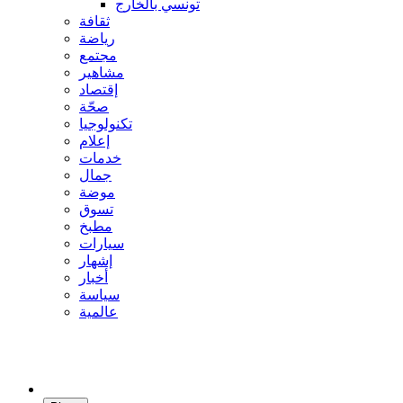
تونسي بالخارج
ثقافة
رياضة
مجتمع
مشاهير
إقتصاد
صحّة
تكنولوجيا
إعلام
خدمات
جمال
موضة
تسوق
مطبخ
سيارات
إشهار
أخبار
سياسة
عالمية