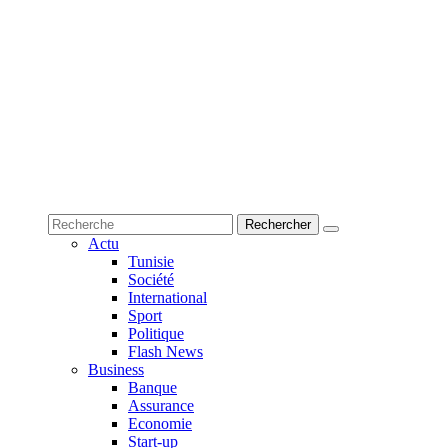
Actu
Tunisie
Société
International
Sport
Politique
Flash News
Business
Banque
Assurance
Economie
Start-up