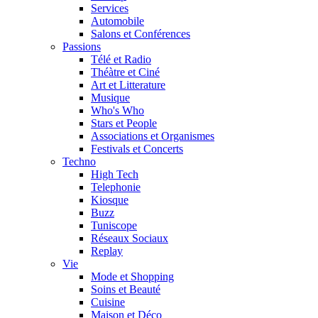
Services
Automobile
Salons et Conférences
Passions
Télé et Radio
Théàtre et Ciné
Art et Litterature
Musique
Who's Who
Stars et People
Associations et Organismes
Festivals et Concerts
Techno
High Tech
Telephonie
Kiosque
Buzz
Tuniscope
Réseaux Sociaux
Replay
Vie
Mode et Shopping
Soins et Beauté
Cuisine
Maison et Déco