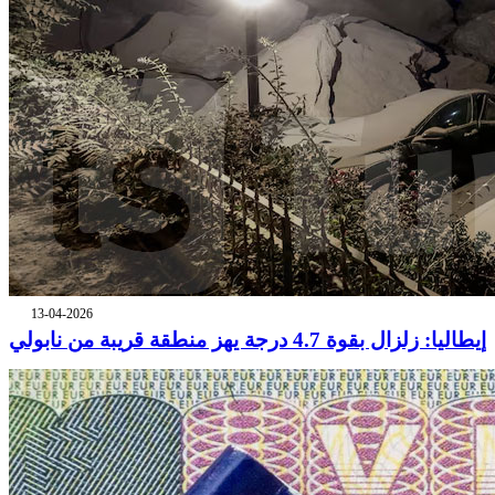
13-04-2026
إيطاليا: زلزال بقوة 4.7 درجة يهز منطقة قريبة من نابولي