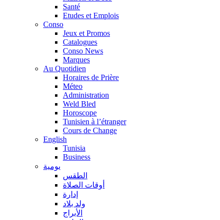
Santé
Etudes et Emplois
Conso
Jeux et Promos
Catalogues
Conso News
Marques
Au Quotidien
Horaires de Prière
Méteo
Administration
Weld Bled
Horoscope
Tunisien à l’étranger
Cours de Change
English
Tunisia
Business
يومية
الطقس
أوقات الصلاة
إدارة
ولد بلاد
الأبراج