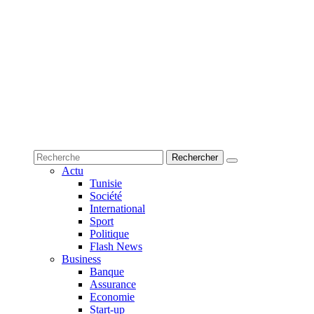
Actu
Tunisie
Société
International
Sport
Politique
Flash News
Business
Banque
Assurance
Economie
Start-up