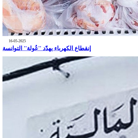
16-05-2025
إنقطاع الكهرباء يهدّد ''عُولة'' التوانسة