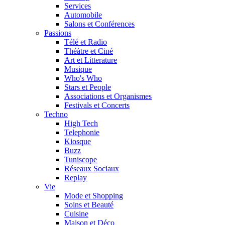
Services
Automobile
Salons et Conférences
Passions
Télé et Radio
Théàtre et Ciné
Art et Litterature
Musique
Who's Who
Stars et People
Associations et Organismes
Festivals et Concerts
Techno
High Tech
Telephonie
Kiosque
Buzz
Tuniscope
Réseaux Sociaux
Replay
Vie
Mode et Shopping
Soins et Beauté
Cuisine
Maison et Déco