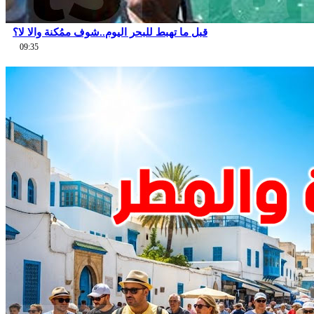
قبل ما تهبط للبحر اليوم..شوف ممُكنة والا لا؟
09:35