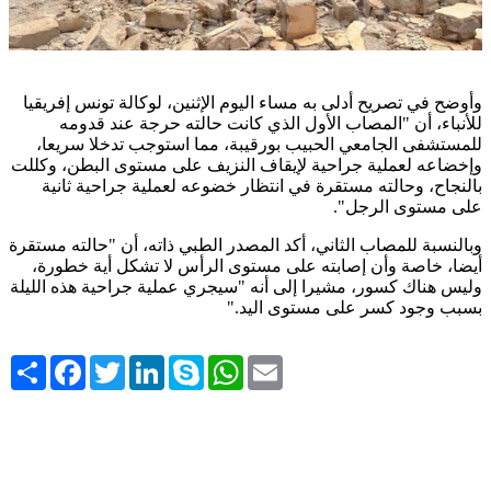
وأوضح في تصريح أدلى به مساء اليوم الإثنين، لوكالة تونس إفريقيا
للأنباء، أن "المصاب الأول الذي كانت حالته حرجة عند قدومه
للمستشفى الجامعي الحبيب بورقيبة، مما استوجب تدخلا سريعا،
وإخضاعه لعملية جراحية لإيقاف النزيف على مستوى البطن، وكللت
بالنجاح، وحالته مستقرة في انتظار خضوعه لعملية جراحية ثانية
على مستوى الرجل".
وبالنسبة للمصاب الثاني، أكد المصدر الطبي ذاته، أن "حالته مستقرة
أيضا، خاصة وأن إصابته على مستوى الرأس لا تشكل أية خطورة،
وليس هناك كسور، مشيرا إلى أنه "سيجري عملية جراحية هذه الليلة
بسبب وجود كسر على مستوى اليد
.
"
Share
Facebook
Twitter
LinkedIn
Skype
WhatsApp
Email