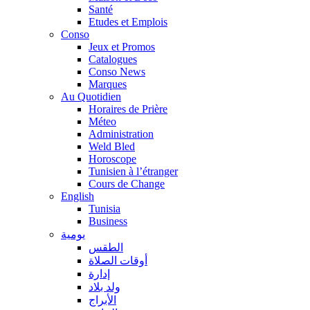
Santé
Etudes et Emplois
Conso
Jeux et Promos
Catalogues
Conso News
Marques
Au Quotidien
Horaires de Prière
Méteo
Administration
Weld Bled
Horoscope
Tunisien à l’étranger
Cours de Change
English
Tunisia
Business
يومية
الطقس
أوقات الصلاة
إدارة
ولد بلاد
الأبراج