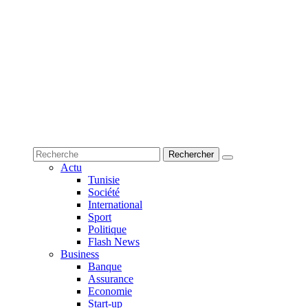
Actu
Tunisie
Société
International
Sport
Politique
Flash News
Business
Banque
Assurance
Economie
Start-up