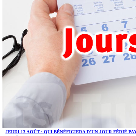
JEUDI 13 AOÛT : QUI BÉNÉFICIERA D’UN JOUR FÉRIÉ PA