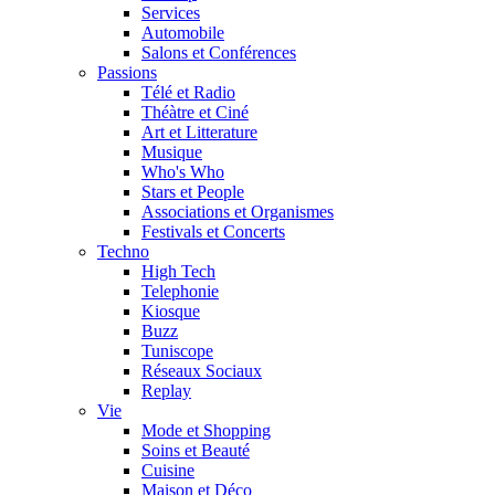
Services
Automobile
Salons et Conférences
Passions
Télé et Radio
Théàtre et Ciné
Art et Litterature
Musique
Who's Who
Stars et People
Associations et Organismes
Festivals et Concerts
Techno
High Tech
Telephonie
Kiosque
Buzz
Tuniscope
Réseaux Sociaux
Replay
Vie
Mode et Shopping
Soins et Beauté
Cuisine
Maison et Déco