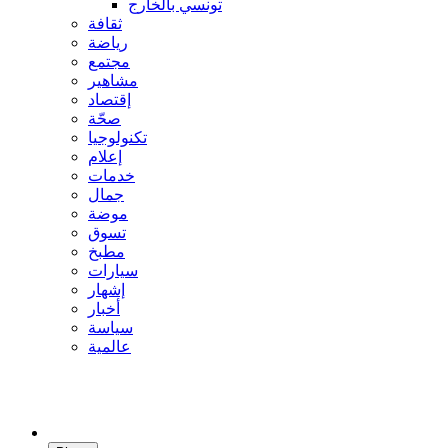
تونسي بالخارج
ثقافة
رياضة
مجتمع
مشاهير
إقتصاد
صحّة
تكنولوجيا
إعلام
خدمات
جمال
موضة
تسوق
مطبخ
سيارات
إشهار
أخبار
سياسة
عالمية