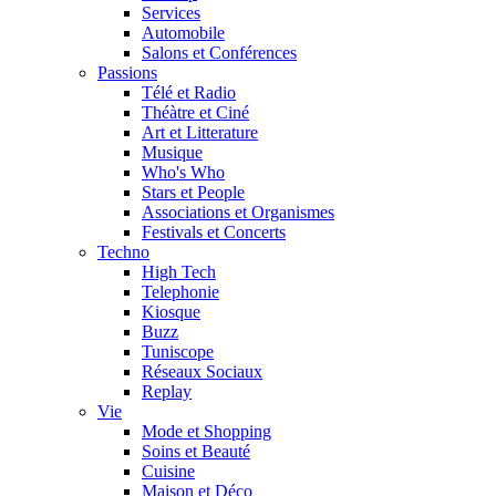
Services
Automobile
Salons et Conférences
Passions
Télé et Radio
Théàtre et Ciné
Art et Litterature
Musique
Who's Who
Stars et People
Associations et Organismes
Festivals et Concerts
Techno
High Tech
Telephonie
Kiosque
Buzz
Tuniscope
Réseaux Sociaux
Replay
Vie
Mode et Shopping
Soins et Beauté
Cuisine
Maison et Déco