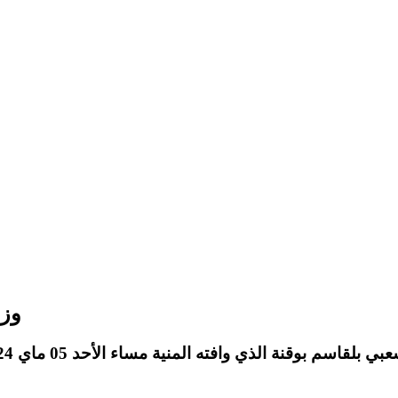
وزا
ذي وافته المنية مساء الأحد 05 ماي 2024، عن سنّ تناهز 61 عاما