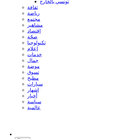
تونسي بالخارج
ثقافة
رياضة
مجتمع
مشاهير
إقتصاد
صحّة
تكنولوجيا
إعلام
خدمات
جمال
موضة
تسوق
مطبخ
سيارات
إشهار
أخبار
سياسة
عالمية