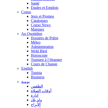
Santé
Etudes et Emplois
Conso
Jeux et Promos
Catalogues
Conso News
Marques
Au Quotidien
Horaires de Prière
Méteo
Administration
Weld Bled
Horoscope
Tunisien à l’étranger
Cours de Change
English
Tunisia
Business
يومية
الطقس
أوقات الصلاة
إدارة
ولد بلاد
الأبراج