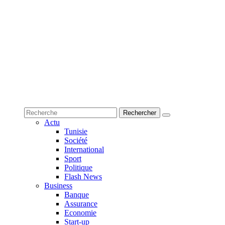
Actu
Tunisie
Société
International
Sport
Politique
Flash News
Business
Banque
Assurance
Economie
Start-up