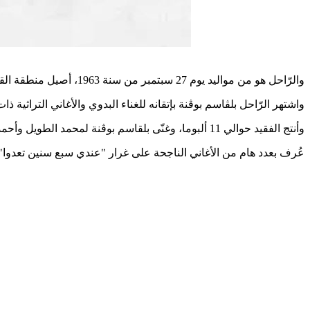
والرّاحل هو من مواليد يوم 27 سبتمبر من سنة 1963، أصيل منطقة القلعة من معتمدية دوز الشمالية
واشتهر الرّاحل بلڨاسم بوڨنة بإتقانه للغناء البدوي والأغاني التراثية
وأنتج الفقيد حوالي 11 ألبوما، وغنّى بلقاسم بوڨنة لمحمد الطويل وأحمد البرغوثي وغيرهما
عُرف بعدد هام من الأغاني الناجحة على غرار "عندي سبع سنين تعدوا