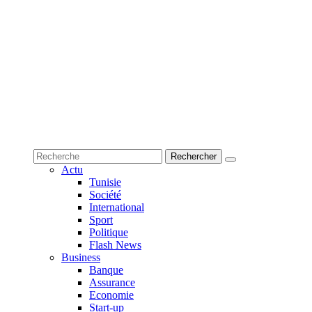
Actu
Tunisie
Société
International
Sport
Politique
Flash News
Business
Banque
Assurance
Economie
Start-up