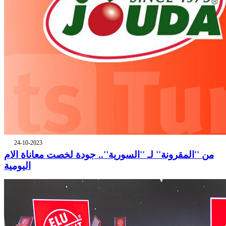
24-10-2023
من ''المقرونة'' لـ ''السورية''.. جودة لخصت معاناة الام
اليومية