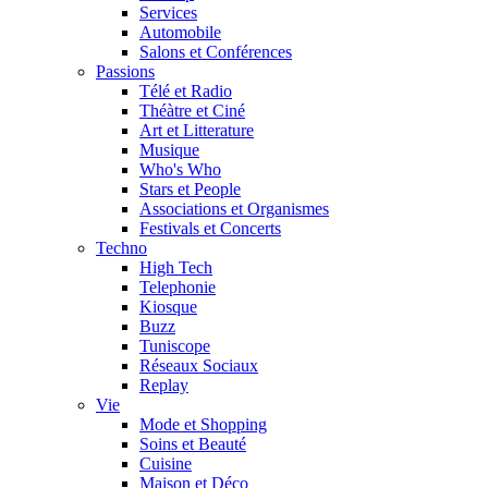
Services
Automobile
Salons et Conférences
Passions
Télé et Radio
Théàtre et Ciné
Art et Litterature
Musique
Who's Who
Stars et People
Associations et Organismes
Festivals et Concerts
Techno
High Tech
Telephonie
Kiosque
Buzz
Tuniscope
Réseaux Sociaux
Replay
Vie
Mode et Shopping
Soins et Beauté
Cuisine
Maison et Déco