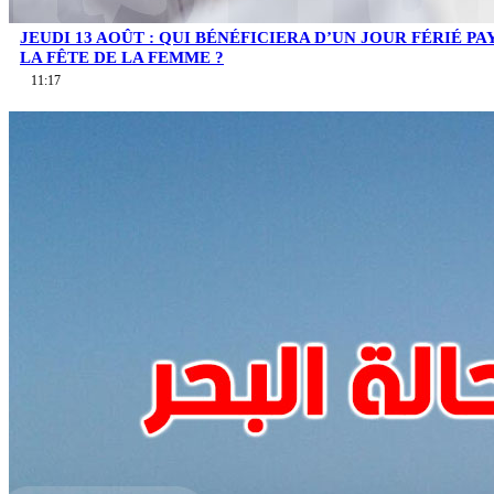
JEUDI 13 AOÛT : QUI BÉNÉFICIERA D’UN JOUR FÉRIÉ PA
LA FÊTE DE LA FEMME ?
11:17