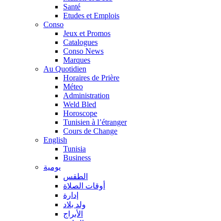
Santé
Etudes et Emplois
Conso
Jeux et Promos
Catalogues
Conso News
Marques
Au Quotidien
Horaires de Prière
Méteo
Administration
Weld Bled
Horoscope
Tunisien à l’étranger
Cours de Change
English
Tunisia
Business
يومية
الطقس
أوقات الصلاة
إدارة
ولد بلاد
الأبراج