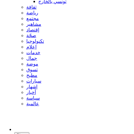
تونسي بالخارج
ثقافة
رياضة
مجتمع
مشاهير
إقتصاد
صحّة
تكنولوجيا
إعلام
خدمات
جمال
موضة
تسوق
مطبخ
سيارات
إشهار
أخبار
سياسة
عالمية