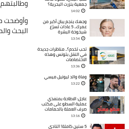
وطالبتهم ب
جمعية بنزرت البحرية؟
14:02
وأوضحت مصا
وجهك ينجم يبان أكبر من
عمرك.. 5 عادات تسرّع
البحث والم
شيخوخة البشرة
13:54
تحب تخدم؟.. مناظرات جديدة
في النقل بتونس وهذه
الاختصاصات
13:36
وفاة والد ليونيل ميسي
13:22
عاجل: الاطاحة بمنفذي
عملية السطو على مكتب
صرف العملة بالحمامات
13:16
5 سنين كاملة! النادي