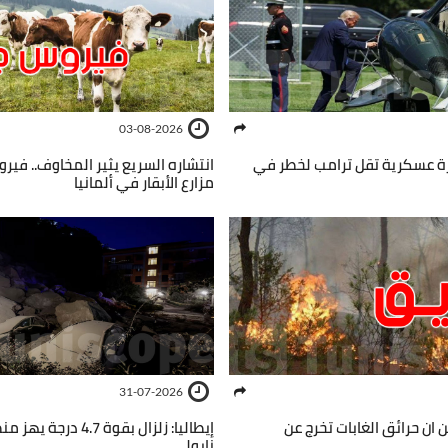
03-08-2026
ة عسكرية تقل ترامب لخطر في
انتشاره السريع يثير المخاوف.. في
مزارع الأبقار في ألمانيا
31-07-2026
لن ان حرائق الغابات تخرج عن
إيطاليا: زلزال بقوة 4.7
نابولي