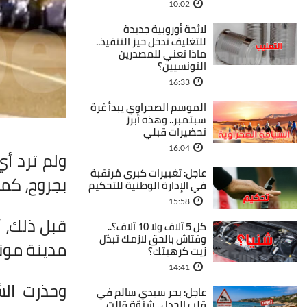
10:02
لائحة أوروبية جديدة
للتغليف تدخل حيز التنفيذ..
ماذا تعني للمصدرين
التونسيين؟
16:33
الموسم الصحراوي يبدأ غرة
سبتمبر.. وهذه أبرز
تحضيرات قبلي
16:04
ولم ترد أ
عاجل: تغييرات كبرى مُرتقبة
بجروح، كم
في الإدارة الوطنية للتحكيم
15:58
قبل ذلك، 
كل 5 آلاف ولا 10 آلاف؟..
وقتاش بالحق لازمك تبدّل
مدينة مونت
زيت كرهبتك؟
14:41
وحذرت ال
عاجل: بحر سيدي سالم في
قلب الجدل.. شنوّة قالت