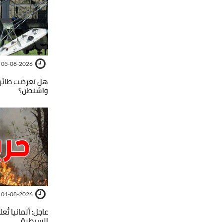
05-08-2026
هل تعرضت طائر
واشنطن؟
01-08-2026
عاجل: ألمانيا تُع
السيطرة